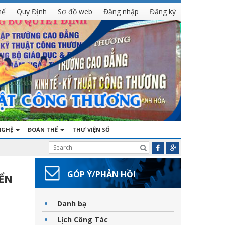
hế
Quy Định
Sơ đồ web
Đăng nhập
Đăng ký
NGHỆ
ĐOÀN THỂ
THƯ VIỆN SỐ
GÓP Ý/PHẢN HỒI
YỂN
Danh bạ
Lịch Công Tác