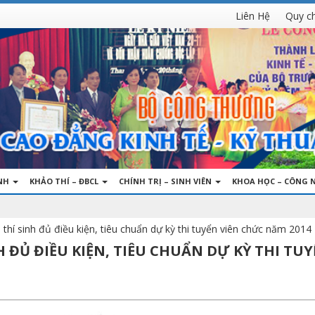
Liên Hệ
Quy c
INH
KHẢO THÍ – ĐBCL
CHÍNH TRỊ – SINH VIÊN
KHOA HỌC – CÔNG 
thí sinh đủ điều kiện, tiêu chuẩn dự kỳ thi tuyển viên chức năm 2014
H ĐỦ ĐIỀU KIỆN, TIÊU CHUẨN DỰ KỲ THI TU