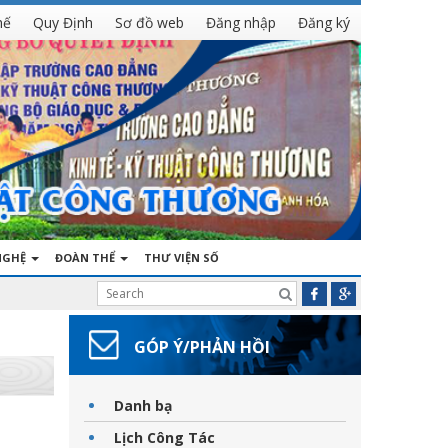
hế
Quy Định
Sơ đồ web
Đăng nhập
Đăng ký
NGHỆ
ĐOÀN THỂ
THƯ VIỆN SỐ
GÓP Ý/PHẢN HỒI
Danh bạ
Lịch Công Tác