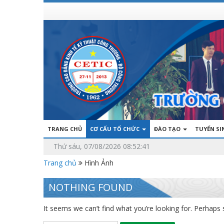
TRANG CHỦ
CƠ CẤU TỔ CHỨC
ĐÀO TẠO
TUYỂN S
Thứ sáu, 07/08/2026 08:52:41
Trang chủ
Hình Ảnh
NOTHING FOUND
It seems we can’t find what you’re looking for. Perhaps 