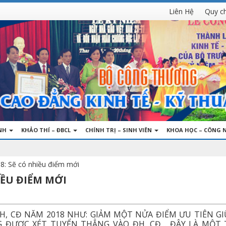
Liên Hệ
Quy c
INH
KHẢO THÍ – ĐBCL
CHÍNH TRỊ – SINH VIÊN
KHOA HỌC – CÔNG 
8: Sẽ có nhiều điểm mới
IỀU ĐIỂM MỚI
H, CĐ NĂM 2018 NHƯ: GIẢM MỘT NỬA ĐIỂM ƯU TIÊN GI
NG ĐƯỢC XÉT TUYỂN THẲNG VÀO ĐH, CĐ… ĐÂY LÀ MỘT