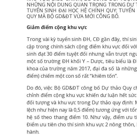
NHỮNG NỘI DUNG QUAN TRỌNG TRONG DỰ TH
TUYỂN SINH ĐẠI HỌC HỆ CHÍNH QUY; TUYỂN
QUY MÀ BỘ GD&ĐT VỪA MỚI CÔNG BỐ.
Giảm điểm cộng khu vực
Trong vài kỳ tuyển sinh ĐH, CĐ gần đây, thí si
cập trong chính sách cộng điểm khu vực đối với
sinh đạt 30 điểm tuyệt đối nhưng vẫn trượt n
một số trường ĐH khối Y – Dược, tiêu biểu là Đ
khoa của trường năm 2017, đại đa số là những 
điểm) chiếm một con số rất “khiêm tốn”.
Do đó, việc Bộ GD&ĐT công bố Dự thảo Quy ch
chỉnh điểm cộng khu vực khiến dư luận hết sức 
đối tượng và khu vực trong Dự thảo quy định: M
lệch như hiện nay là 0,5 điểm) tương ứng với t
hệ số theo thang điểm 10. Như vậy, điểm ưu ti
Điểm ưu tiên cho thí sinh khu vực 2 nông thôn, k
hành.