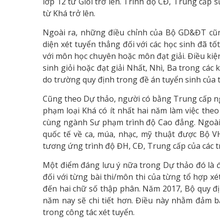
lớp 12 từ Giỏi trở lên. Trình độ CĐ, Trung cấp 
từ Khá trở lên.
Ngoài ra, những điều chỉnh của Bộ GD&ĐT cũn
diện xét tuyển thẳng đối với các học sinh đã 
với môn học chuyên hoặc môn đạt giải. Điều kiệ
sinh giỏi hoặc đạt giải Nhất, Nhì, Ba trong các k
do trường quy định trong đề án tuyển sinh của 
Cũng theo Dự thảo, người có bằng Trung cấp ng
phạm loại Khá có ít nhất hai năm làm việc th
cùng ngành Sư phạm trình độ Cao đẳng. Ngoài ra
quốc tế về ca, múa, nhạc, mỹ thuật được Bộ 
tương ứng trình độ ĐH, CĐ, Trung cấp của các 
Một điểm đáng lưu ý nữa trong Dự thảo đó là đi
đối với từng bài thi/môn thi của từng tổ hợp x
đến hai chữ số thập phân. Năm 2017, Bộ quy địn
năm nay sẽ chi tiết hơn. Điều này nhằm đảm b
trong công tác xét tuyển.