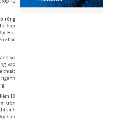
c lớp 12
mở rộng
phù hợp
đạt Học
iện khác
gành Sư
ẳng vào
ệ thuật
c ngành
ng.
điểm 10
àm tròn
hí sinh
lợi hơn