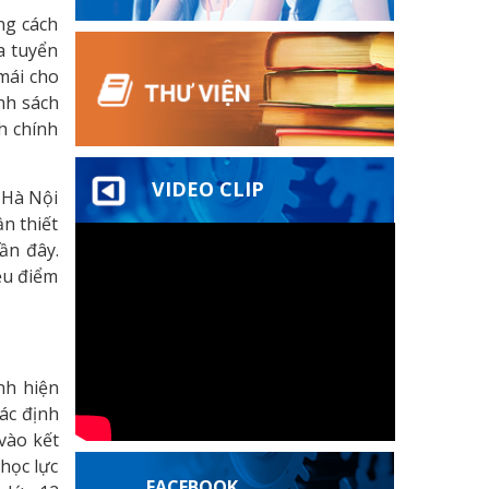
ng cách
a tuyển
mái cho
nh sách
h chính
VIDEO CLIP
 Hà Nội
n thiết
ần đây.
ều điểm
nh hiện
ác định
vào kết
học lực
FACEBOOK