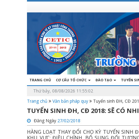
TRANG CHỦ
CƠ CẤU TỔ CHỨC
ĐÀO TẠO
TUYỂN S
Thứ bảy, 08/08/2026 11:55:02
Trang chủ
Văn bản pháp quy
Tuyển sinh ĐH, CĐ 201
TUYỂN SINH ĐH, CĐ 2018: SẼ CÓ NH
Đăng Ngày
27/02/2018
HÀNG LOẠT THAY ĐỔI CHO KỲ TUYỂN SINH Đ
KHU VỰC; ĐIỀU CHỈNH, BỔ SUNG ĐỐI TƯỢ