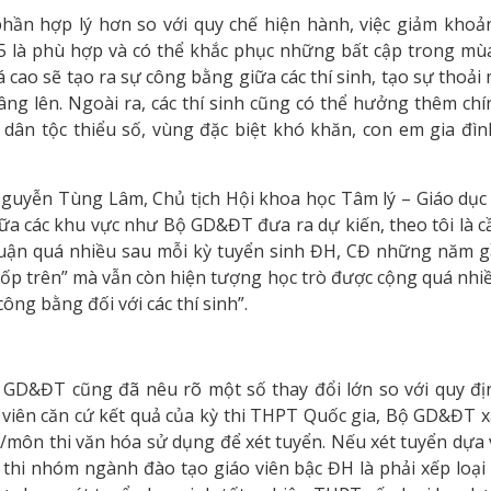
hần hợp lý hơn so với quy chế hiện hành, việc giảm khoả
25 là phù hợp và có thể khắc phục những bất cập trong mù
cao sẽ tạo ra sự công bằng giữa các thí sinh, tạo sự thoải 
ng lên. Ngoài ra, các thí sinh cũng có thể hưởng thêm chí
 dân tộc thiểu số, vùng đặc biệt khó khăn, con em gia đìn
Nguyễn Tùng Lâm, Chủ tịch Hội khoa học Tâm lý – Giáo dục
iữa các khu vực như Bộ GD&ĐT đưa ra dự kiến, theo tôi là cầ
luận quá nhiều sau mỗi kỳ tuyển sinh ĐH, CĐ những năm g
“tốp trên” mà vẫn còn hiện tượng học trò được cộng quá nhi
ông bằng đối với các thí sinh”.
 GD&ĐT cũng đã nêu rõ một số thay đổi lớn so với quy đị
 viên căn cứ kết quả của kỳ thi THPT Quốc gia, Bộ GD&ĐT x
/môn thi văn hóa sử dụng để xét tuyển. Nếu xét tuyển dựa 
ự thi nhóm ngành đào tạo giáo viên bậc ĐH là phải xếp loại 