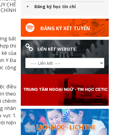
UY CHẾ
Đăng ký học tín chỉ
 CHÍNH
ĐĂNG KÝ XÉT TUYỂN
ững bất
hợp thí
LIÊN KẾT WEBSITE
 kê của
nh Y Đa
ợc cộng
ệc điều
ên theo
ì chênh
ng nhân
 vực 1.
với hiện