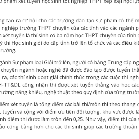
sư phạm xét tuyển học sinh tốt nghiệp THPT xếp loại học lự
g tạo ra cơ hội cho các trường đào tạo sư phạm có thể 
tốt nghiệp trường THPT chuyên của các tỉnh vào các ngành 
n xét tuyển là thí sinh có ba năm học THPT chuyên của tỉnh 
ỳ thi Học sinh giỏi do cấp tỉnh trở lên tổ chức và các điều k
trường.
ành Sư phạm loại Giỏi trở lên, người có bằng Trung cấp n
eo chuyên ngành hoặc nghề đã được đào tạo được tuyển th
, các thí sinh đoạt giải chính thức trong các cuộc thi ngh
VH-TT&DL công nhận thì được xét tuyển thẳng vào học cá
trường năng khiếu, nghệ thuật theo quy định của từng trườ
ểm xét tuyển là tổng điểm các bài thi/môn thi theo thang 
ét tuyển và cộng với điểm ưu tiên đối tượng, khu vực được l
h điểm thi được làm tròn đến 0,25. Như vậy, điểm thi của t
ảo công bằng hơn cho các thí sinh giúp các trường thuận 