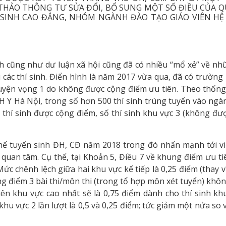
ẢO THÔNG TƯ SỬA ĐỔI, BỔ SUNG MỘT SỐ ĐIỀU CỦA Q
 SINH CAO ĐẲNG, NHÓM NGÀNH ĐÀO TẠO GIÁO VIÊN HỆ
nh cũng như dư luận xã hội cũng đã có nhiều “mổ xẻ” về nh
 các thí sinh. Điển hình là năm 2017 vừa qua, đã có trường 
guyện vọng 1 do không được cộng điểm ưu tiên. Theo thống
H Y Hà Nội, trong số hơn 500 thí sinh trúng tuyển vào ngà
thí sinh được cộng điểm, số thí sinh khu vực 3 (không đư
ế tuyển sinh ĐH, CĐ năm 2018 trong đó nhấn mạnh tới vi
quan tâm. Cụ thể, tại Khoản 5, Điều 7 về khung điểm ưu ti
ức chênh lệch giữa hai khu vực kế tiếp là 0,25 điểm (thay v
ổng điểm 3 bài thi/môn thi (trong tổ hợp môn xét tuyển) khô
ên khu vực cao nhất sẽ là 0,75 điểm dành cho thí sinh khu
hu vực 2 lần lượt là 0,5 và 0,25 điểm; tức giảm một nửa so 