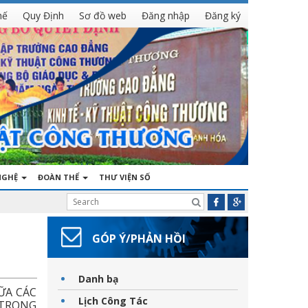
hế
Quy Định
Sơ đồ web
Đăng nhập
Đăng ký
NGHỆ
ĐOÀN THỂ
THƯ VIỆN SỐ
GÓP Ý/PHẢN HỒI
Danh bạ
ỮA CÁC
Lịch Công Tác
 TRONG