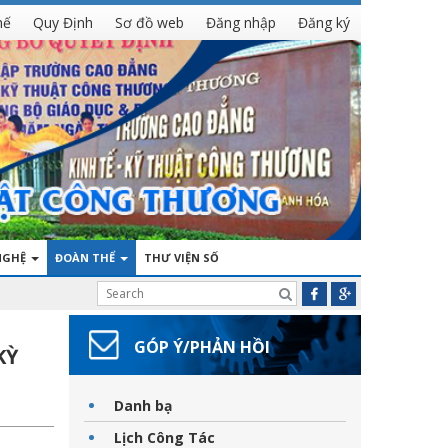
hế
Quy Định
Sơ đồ web
Đăng nhập
Đăng ký
NGHỆ
ĐOÀN THỂ
THƯ VIỆN SỐ
GÓP Ý/PHẢN HỒI
KỲ
Danh bạ
Lịch Công Tác