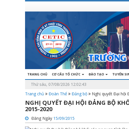
TRANG CHỦ
CƠ CẤU TỔ CHỨC
ĐÀO TẠO
TUYỂN S
Thứ sáu, 07/08/2026 12:02:43
Trang chủ
Đoàn Thể
Đảng bộ
Nghị quyết Đại hội 
NGHỊ QUYẾT ĐẠI HỘI ĐẢNG BỘ KHỐ
2015-2020
Đăng Ngày
15/09/2015