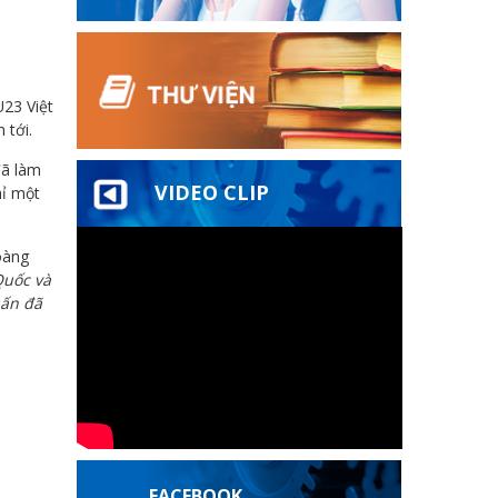
U23 Việt
 tới.
đã làm
VIDEO CLIP
hỉ một
oàng
Quốc và
uấn đã
FACEBOOK