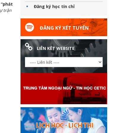
 “phát
Đăng ký học tín chỉ
ự trận
ĐĂNG KÝ XÉT TUYỂN
LIÊN KẾT WEBSITE