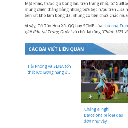
Mặt khác, trước giờ bóng lăn, trên trang nhất, tờ Gulf
mừng chiến thắng bằng những bữa tiệc rượu trên …sa mạc
tiền rất khó làm bóng đá, nhưng có tiền chưa chắc mua
Vì vậy, Tờ Tân Hoa Xã, QQ hay SCMP của
chủ nhà Tru
giải đấu tại Trung Quốc”
và chốt lại rằng:
“Chính U23 Vi
CÁC BÀI VIẾT LIÊN QUAN
Hải Phòng và SLNA tổn
thất lực lượng nặng ở...
‘Chẳng ai nghĩ
Barcelona bị loại đau
đớn như vậy’