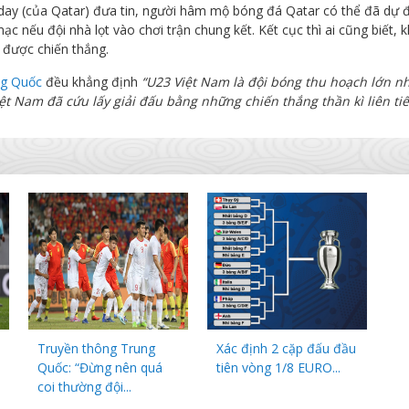
today (của Qatar) đưa tin, người hâm mộ bóng đá Qatar có thể đã dự 
 nếu đội nhà lọt vào chơi trận chung kết. Kết cục thì ai cũng biết, 
 được chiến thắng.
ng Quốc
đều khẳng định
“U23 Việt Nam là đội bóng thu hoạch lớn n
ệt Nam đã cứu lấy giải đấu bằng những chiến thắng thần kì liên tiế
Truyền thông Trung
Xác định 2 cặp đấu đầu
Quốc: “Đừng nên quá
tiên vòng 1/8 EURO...
coi thường đội...