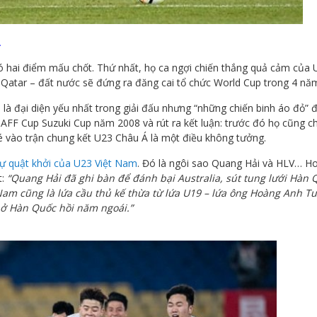
.
ó hai điểm mấu chốt. Thứ nhất, họ ca ngợi chiến thắng quả cảm của 
 Qatar – đất nước sẽ đứng ra đăng cai tổ chức World Cup trong 4 năm
là đại diện yếu nhất trong giải đấu nhưng “những chiến binh áo đỏ” 
h AFF Cup Suzuki Cup năm 2008 và rút ra kết luận: trước đó họ cũng c
é vào trận chung kết U23 Châu Á là một điều không tưởng.
ự quật khởi của U23 Việt Nam
. Đó là ngôi sao Quang Hải và HLV… H
t:
“Quang Hải đã ghi bàn để đánh bại Australia, sút tung lưới Hàn 
t Nam cũng là lứa cầu thủ kế thừa từ lứa U19 – lứa ông Hoàng Anh T
 ở Hàn Quốc hồi năm ngoái.”