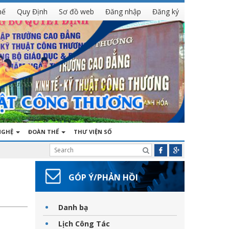
hế
Quy Định
Sơ đồ web
Đăng nhập
Đăng ký
NGHỆ
ĐOÀN THỂ
THƯ VIỆN SỐ
GÓP Ý/PHẢN HỒI
Danh bạ
Lịch Công Tác