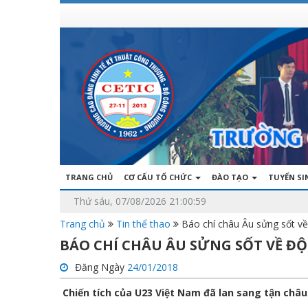
TRANG CHỦ
CƠ CẤU TỔ CHỨC
ĐÀO TẠO
TUYỂN S
Thứ sáu, 07/08/2026 21:00:59
Trang chủ
Tin thể thao
Báo chí châu Âu sửng sốt v
BÁO CHÍ CHÂU ÂU SỬNG SỐT VỀ ĐỘ
Đăng Ngày
24/01/2018
Chiến tích của U23 Việt Nam đã lan sang tận châu 