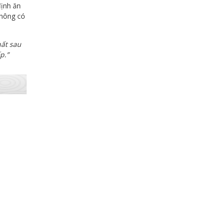
định ăn
không có
hất sau
p.”