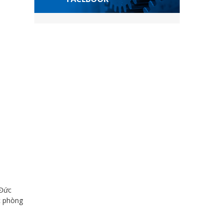
 Đức
c phòng