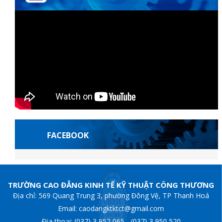
FACEBOOK
is
Escortes françaises
casibom giriş
Casibom
grandpashabet
Jojobet Gir
TRƯỜNG CAO ĐẲNG KINH TẾ KỸ THUẬT CÔNG THƯƠNG
Địa chỉ: 569 Quang Trung 3, phường Đông Vệ, TP Thanh Hoá
Email: caodangktktct@gmail.com
Địa thoại: (037) 3 952 065 - (037) 3 950 520