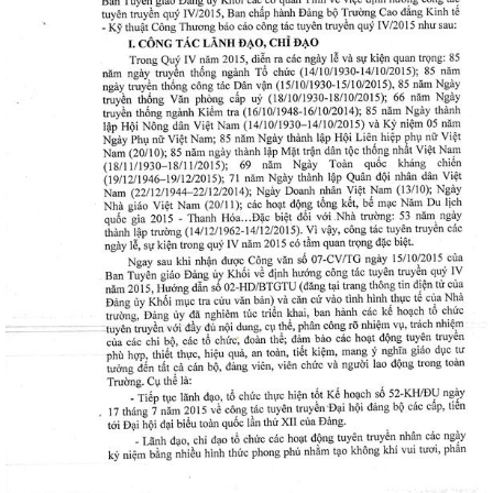
Thanh
viên
 bồi