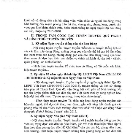
ữ hành
òa
ạn