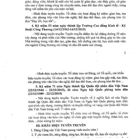
đốt
dầu
òa