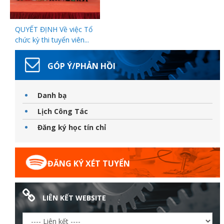
QUYẾT ĐỊNH Về việc Tổ
chức kỳ thi tuyển viên...
đốt
GÓP Ý/PHẢN HỒI
Danh bạ
dầu
Lịch Công Tác
Đăng ký học tín chỉ
òa
ĐĂNG KÝ XÉT TUYỂN
LIÊN KẾT WEBSITE