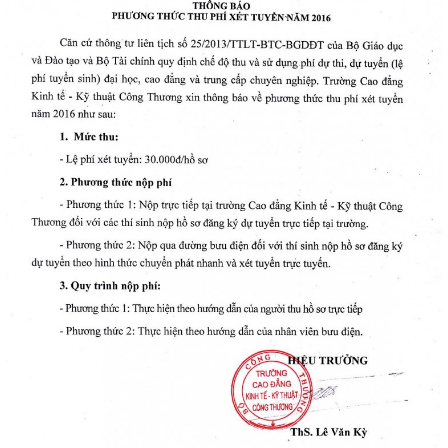
Thanh
viên
 bồi