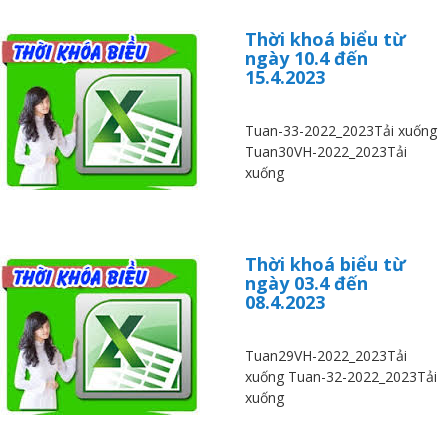
Thời khoá biểu từ
ngày 10.4 đến
15.4.2023
Tuan-33-2022_2023Tải xuống
Tuan30VH-2022_2023Tải
xuống
Thời khoá biểu từ
ngày 03.4 đến
08.4.2023
Tuan29VH-2022_2023Tải
xuống Tuan-32-2022_2023Tải
xuống