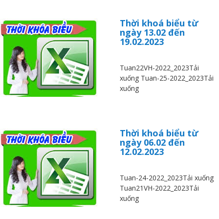
Thời khoá biểu từ
ngày 13.02 đến
19.02.2023
Tuan22VH-2022_2023Tải
xuống Tuan-25-2022_2023Tải
xuống
Thời khoá biểu từ
ngày 06.02 đến
12.02.2023
Tuan-24-2022_2023Tải xuống
Tuan21VH-2022_2023Tải
xuống