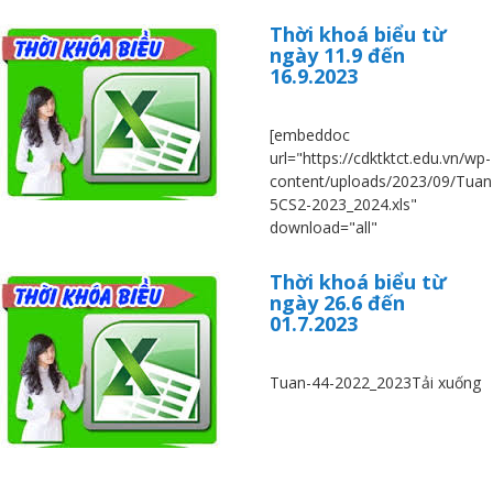
viewer="microsoft"]
[embeddoc
Thời khoá biểu từ
url="https://cdktktct.edu.vn/wp-
ngày 11.9 đến
content/uploads/2023/09/Tuan
16.9.2023
7CS2-2023_2024.xls"
download="all"
[embeddoc
viewer="microsoft"]
url="https://cdktktct.edu.vn/wp-
Thanh
content/uploads/2023/09/Tuan
5CS2-2023_2024.xls"
download="all"
viên
viewer="microsoft"]
[embeddoc
Thời khoá biểu từ
url="https://cdktktct.edu.vn/wp-
ngày 26.6 đến
content/uploads/2023/09/Tuan
01.7.2023
 bồi
5-2023_2024-1.xls"
download="all"
Tuan-44-2022_2023Tải xuống
viewer="microsoft"]