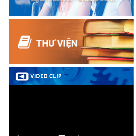
VIDEO CLIP