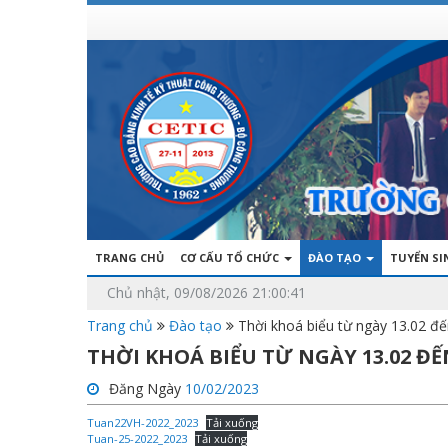
TRANG CHỦ
CƠ CẤU TỔ CHỨC
ĐÀO TẠO
TUYỂN S
Chủ nhật, 09/08/2026 21:00:41
Trang chủ
Đào tạo
Thời khoá biểu từ ngày 13.02 đế
THỜI KHOÁ BIỂU TỪ NGÀY 13.02 ĐẾN
Đăng Ngày
10/02/2023
Tuan22VH-2022_2023
Tải xuống
Tuan-25-2022_2023
Tải xuống