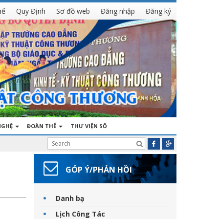
hế
Quy Định
Sơ đồ web
Đăng nhập
Đăng ký
NGHỆ
ĐOÀN THỂ
THƯ VIỆN SỐ
GÓP Ý/PHẢN HỒI
Danh bạ
Lịch Công Tác