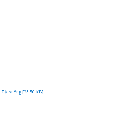
Thanh
viên
Tải xuống [26.50 KB]
 bồi