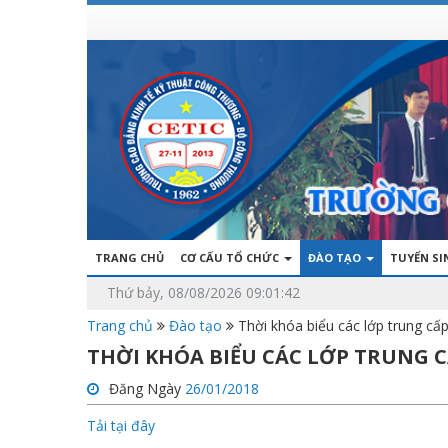
TRANG CHỦ
CƠ CẤU TỔ CHỨC
ĐÀO TẠO
TUYỂN S
Thứ bảy, 08/08/2026 09:01:42
Trang chủ
Đào tạo
Thời khóa biểu các lớp trung c
THỜI KHÓA BIỂU CÁC LỚP TRUNG CẤ
Đăng Ngày
26/01/2018
Tải tại đây