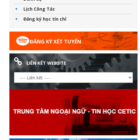
Lịch Công Tác
Đăng ký học tín chỉ
ữ hành
ĐĂNG KÝ XÉT TUYỂN
LIÊN KẾT WEBSITE
òa
ạn