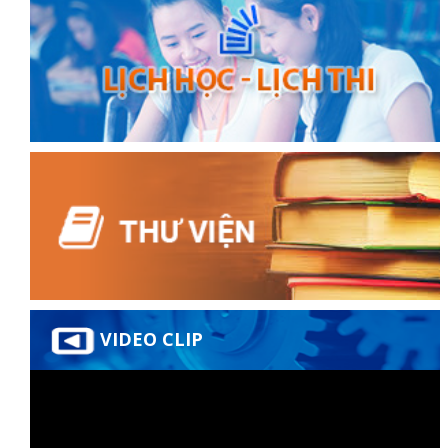
đốt
dầu
òa
VIDEO CLIP