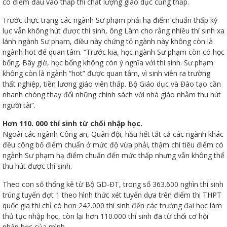
có điểm đầu vào thấp thì chất lượng giáo dục cũng thấp.
Trước thực trạng các ngành Sư phạm phải hạ điểm chuẩn thấp kỷ
lục vẫn không hút được thí sinh, ông Lâm cho rằng nhiều thí sinh xa
lánh ngành Sư phạm, điều này chứng tỏ ngành này không còn là
ngành hot để quan tâm. “Trước kia, học ngành Sư phạm còn có học
bổng. Bây giờ, học bổng không còn ý nghĩa với thí sinh. Sư phạm
không còn là ngành “hot” được quan tâm, vì sinh viên ra trường
thất nghiệp, tiền lương giáo viên thấp. Bộ Giáo dục và Đào tạo cần
nhanh chóng thay đổi những chính sách với nhà giáo nhằm thu hút
người tài”.
Hơn 110. 000 thí sinh từ chối nhập học.
Ngoài các ngành Công an, Quân đội, hầu hết tất cả các ngành khác
đều công bố điểm chuẩn ở mức độ vừa phải, thậm chí tiêu điểm có
ngành Sư phạm hạ điểm chuẩn đến mức thấp nhưng vẫn không thể
thu hút được thí sinh.
Theo con số thống kê từ Bộ GD-ĐT, trong số 363.600 nghìn thí sinh
trúng tuyển đợt 1 theo hình thức xét tuyển dựa trên điểm thi THPT
quốc gia thì chỉ có hơn 242.000 thí sinh đến các trường đại học làm
thủ tục nhập học, còn lại hơn 110.000 thí sinh đã từ chối cơ hội
nhập học của mình.