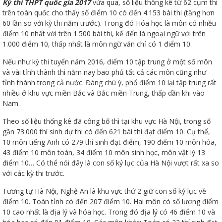
Kỳ thi THPT quốc gia 2017
vừa qua, số liệu thống kê từ 62 cụm thi
trên toàn quốc cho thấy số điểm 10 có đến 4.153 bài thi (tăng hơn
60 lần so với kỳ thi năm trước). Trong đó Hóa học là môn có nhiều
điểm 10 nhất với trên 1.500 bài thi, kế đến là ngoại ngữ với trên
1.000 điểm 10, thấp nhất là môn ngữ văn chỉ có 1 điểm 10.
Nếu như kỳ thi tuyển năm 2016, điểm 10 tập trung ở một số môn
và vài tỉnh thành thì năm nay bao phủ tất cả các môn cũng như
Thanh
tỉnh thành trong cả nước. Đáng chú ý, phổ điểm 10 lại tập trung rất
nhiều ở khu vực miền Bắc và Bắc miền Trung, thấp dần khi vào
Nam.
viên
Theo số liệu thống kê đã công bố thì tại khu vực Hà Nội, trong số
gần 73.000 thí sinh dự thi có đến 621 bài thi đạt điểm 10. Cụ thể,
10 môn tiếng Anh có 279 thí sinh đạt điểm, 190 điểm 10 môn hóa,
 bồi
43 điểm 10 môn toán, 34 điểm 10 môn sinh học, môn vật lý 13
điểm 10… Có thể nói đây là con số kỷ lục của Hà Nội vượt rất xa so
với các kỳ thi trước.
Tương tự Hà Nội, Nghệ An là khu vực thứ 2 giữ con số kỷ lục về
điểm 10. Toàn tỉnh có đến 207 điểm 10. Hai môn có số lượng điểm
10 cao nhất là địa lý và hóa học. Trong đó địa lý có 46 điểm 10 và