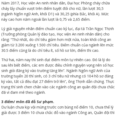
Năm 2017, Học viện An ninh nhân dân, Đại học Phòng cháy chữa
cháy lấy chuẩn vượt trên điểm tuyệt đối cho nữ, lần lượt 30,5
(ngành Ngôn ngữ Anh, khối D1) và 30,25 (phía Bắc, khối A). Mức
này cao hơn năm ngoái lần lượt là 0,75 và 2,65 điểm.
đốt
Lý giải nguyên nhân điểm chuẩn cao kỷ lục, đại tá Trần Ngọc Thịnh
(Trưởng phòng Quản lý đào tạo, Học viện An ninh nhân dân) cho
rằng: “Thứ nhất, do chỉ tiêu giảm hơn một nửa, toàn khối công an
giảm từ 3.200 xuống 1.500 chỉ tiêu. Điểm chuẩn của ngành lên mức
dầu
30.5 điểm cũng là do chỉ tiêu ít, số hồ sơ lớn, điểm thi cao.
Thứ hai, năm nay thí sinh đạt điểm môn tự nhiên cao. Đó là lý do
sau khi biết điểm, các em được điều chỉnh nguyện vọng nên số học
sinh giỏi đăng ký vào trường tăng lên”. Ngành Ngôn ngữ Anh của
òa
trường tuyển 20 thí sinh, có 3 chỉ tiêu nữ nhưng có 104 hồ sơ đăng
ký vào, tất cả đều đạt 27 điểm trở lên”, ông Thịnh dẫn chứng. Thực
trạng thí sinh chen chân vào các ngành công an quân đội chưa chắc
đã vì đam mê theo ngành.
3 điểm/ môn đã đỗ Sư phạm.
Dư luận chưa kịp vội mừng trước cơn bùng nổ điểm 10, chưa thể lý
giải được 3 điểm 10 chưa chắc đỗ vào ngành Công an, Quân đội thì