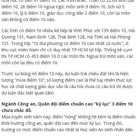
hóa học có đến 91 điểm 10. Các môn khác: Toán có 22 thí sinh đạt
điểm 10, 26 điểm 10 ngoại ngữ, môn sinh 9 điểm 10, lịch sử 5
điểm 10, lý 6 điểm 10, giáo dục công dân 2 điểm 10, còn lại môn
văn không có điểm 10 nào.
Các tỉnh có điểm 10 nhiều kế tiếp là Vĩnh Phúc với 139 điểm 10, Hải
ữ hành
Dương 131, Nam Định 128, Thái Bình 128, Hà Tĩnh và Hải Phòng
121. Trong tốp “10 địa phương có điểm 10 cao nhất cả nước”, ở
khu vực miền Nam chỉ có duy nhất TP.HCM lọt tốp. Thống kê cụm
thi TP.HCM có 453 điểm 10 ở các môn thi. Ngoại trừ môn văn, các
môn còn lại đều có điểm 10.
Trước sự bùng nổ điểm 10 này, dư luận trái chiều đặt tên là hiện
tượng “mưa điểm 10”; số lượng điểm cao là thế tuy nhiên thực lực
học và chất lượng giáo dục vẫn là câu hỏi chưa có câu trả lời được
dư luận đặc biệt quan tâm.
òa
Ngành Công an, Quân đội điểm chuẩn cao “kỷ lục” 3 điểm 10
chưa chắc đỗ.
Mùa tuyển sinh năm nay, điểm “nóng” không hề kém là điểm chuẩn
ạn
khối trường công an, quân đội cao đến mức kỷ lục. Trong đó,
trường có mức điểm chuẩn cao nhất là Học viện An ninh nhân dân.