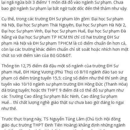
lại ngã ngửa bởi 3 điểm/ 1 môn đã đỗ vào ngành Sư phạm. Chưa
bao giờ ngành Sư phạm lại bất ngờ tuột dốc đến thê thảm như vậy.
Cụ thể, trong các trường ĐH Sư phạm lớn gồm: Đại học Sư phạm
Hà Nội, Đại học Sư phạm Thái Nguyên, Đại học Sư phạm Hà Nội 2,
Đại học Sư phạm Vinh, Đại học Sư phạm Huế, Đại học Sư phạm Đà
Nẵng và Đại học Sư phạm TP HCM thì chỉ có hai trường ĐH Sư
phạm Hà Nội và ĐH Sư phạm TPHCM là có điểm chuẩn ổn hơn cả,
còn lại các trường khác điểm chuẩn chỉ sít soát hoặc nhích hơn một
chút so với điểm sàn của Bộ GD&ĐT.
Thông tin 12,75 điểm đã đậu một số ngành của trường ĐH Sư
phạm Huế, ĐH Hùng Vương (Phú Thọ) có 8/10 ngành đào tạo sư
phạm có điểm trúng tuyển 15,5; cũng số điểm như thế thí sinh ứng
tuyển vào 10/10 ngành sư phạm trường ĐH Hồng Đức (Thanh Hóa)
đã trúng tuyển; hoặc thi THPT 9 điểm đã có thể đỗ sư phạm như
các Trường Cao đẳng Sư phạm Bắc Ninh, Cao đẳng Sư phạm
Huế… thì chất lượng nghề giáo thật sự chưa bao giờ đáng lo ngại
như thế.
Trước thực trạng này, TS Nguyễn Tùng Lâm (Chủ tịch Hội đồng
giáo dục trường THPT Đinh Tiên Hoàng) khẳng định những ngành