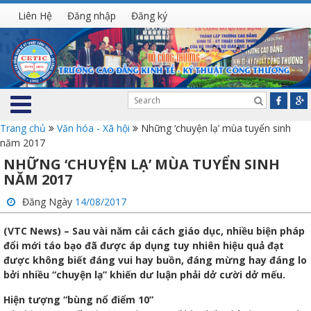
Liên Hệ
Đăng nhập
Đăng ký
Trang chủ
Văn hóa - Xã hội
Những ‘chuyện lạ’ mùa tuyển sinh
năm 2017
NHỮNG ‘CHUYỆN LẠ’ MÙA TUYỂN SINH
NĂM 2017
Đăng Ngày
14/08/2017
(VTC News) – Sau vài năm cải cách giáo dục, nhiều biện pháp
đổi mới táo bạo đã được áp dụng tuy nhiên hiệu quả đạt
được không biết đáng vui hay buồn, đáng mừng hay đáng lo
bởi nhiều “chuyện lạ” khiến dư luận phải dở cười dở mếu.
Hiện tượng “bùng nổ điểm 10”