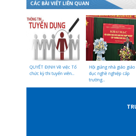
CÁC BÀI VIẾT LIÊN QUAN
QUYẾT ĐỊNH Về việc Tổ
Hội giảng nhà giáo giáo
chức kỳ thi tuyển viên...
dục nghề nghiệp cấp
trường...
TR