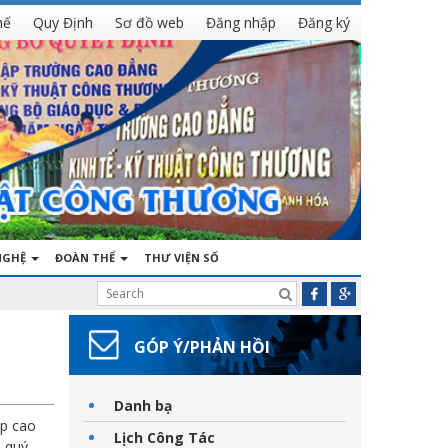
hế
Quy Định
Sơ đồ web
Đăng nhập
Đăng ký
NGHỆ
ĐOÀN THỂ
THƯ VIỆN SỐ
GÓP Ý/PHẢN HỒI
Danh bạ
ệp cao
Lịch Công Tác
; quý