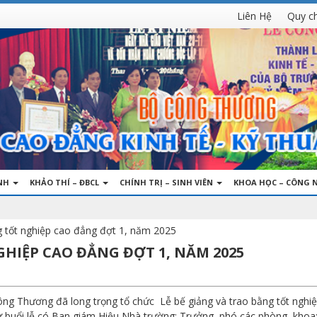
Liên Hệ
Quy c
INH
KHẢO THÍ – ĐBCL
CHÍNH TRỊ – SINH VIÊN
KHOA HỌC – CÔNG 
g tốt nghiệp cao đẳng đợt 1, năm 2025
GHIỆP CAO ĐẲNG ĐỢT 1, NĂM 2025
ông Thương đã long trọng tổ chức Lễ bế giảng và trao bằng tốt nghi
 buổi lễ có Ban giám Hiệu Nhà trường; Trưởng, phó các phòng, khoa