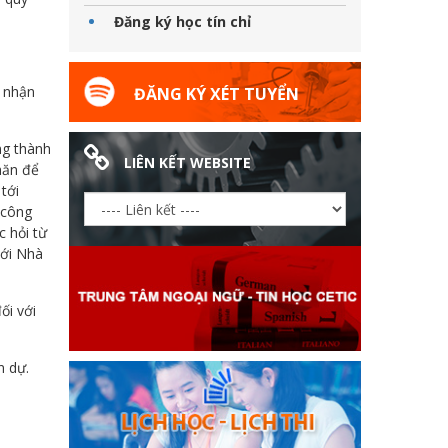
Đăng ký học tín chỉ
i nhận
ĐĂNG KÝ XÉT TUYỂN
ng thành
LIÊN KẾT WEBSITE
hăn để
tới
 công
 hỏi từ
với Nhà
ối với
n dự.