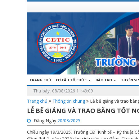
TRANG CHỦ
CƠ CẤU TỔ CHỨC
ĐÀO TẠO
TUYỂN S
Thứ bảy, 08/08/2026 11:49:09
Trang chủ
Thông tin chung
Lễ bế giảng và trao bằn
LỄ BẾ GIẢNG VÀ TRAO BẰNG TỐT N
Đăng Ngày
20/03/2025
Chiều ngày 19/3/2025, Trường CĐ Kinh tế – Kỹ thuật C
đẳng đợt 1, năm 2025 cho sinh viên cao đẳng. Tham dự