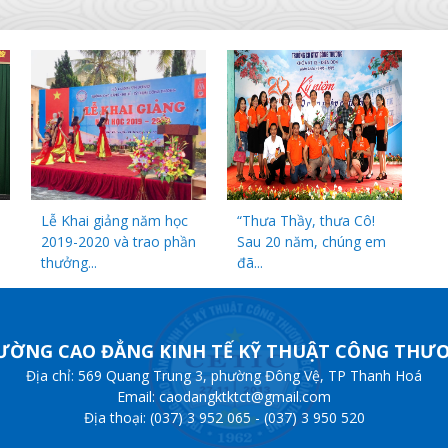
Lễ Khai giảng năm học
“Thưa Thầy, thưa Cô!
2019-2020 và trao phần
Sau 20 năm, chúng em
thưởng...
đã...
ƯỜNG CAO ĐẲNG KINH TẾ KỸ THUẬT CÔNG THƯ
Địa chỉ: 569 Quang Trung 3, phường Đông Vệ, TP Thanh Hoá
Email: caodangktktct@gmail.com
Địa thoại: (037) 3 952 065 - (037) 3 950 520