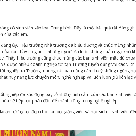
không có sinh viên xếp loại Trung bình. Đây là một kết quả rất đáng gh
ện của các em.
thư đảng ủy, Hiệu trưởng Nhà trường đã biểu dương và chúc mừng nhữ
lực của các thầy cô giáo – những người đã luôn không quản ngại khó k
y. Thầy Hiệu trưởng cũng chúc mừng các bạn sinh viên mặc dù chưa 
và được nhiều doanh nghiệp tới tận Trường tuyển dụng với các vị trí
tốt nghiệp ra Trường, nhưng các bạn cũng cần chú ý không ngừng học
hát huy năng lực chuyên môn, nghề nghiệp và luôn luôn giữ liên lạc 
tốt nghiệp đã xúc động bày tỏ những tình cảm của các bạn sinh viên đ
 và hứa sẽ tiếp tục phấn đấu để thành công trong nghề nghiệp.
ại ấn tượng tốt đẹp cho cán bộ, giảng viên và học sinh – sinh viên đế