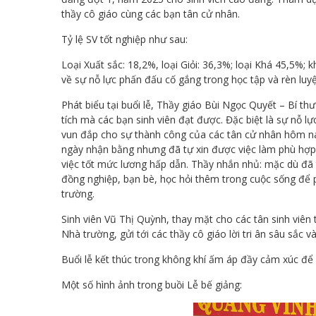
thầy cô giáo cùng các bạn tân cử nhân.
Tỷ lệ SV tốt nghiệp như sau:
Loại Xuất sắc: 18,2%, loại Giỏi: 36,3%; loại Khá 45,5%; 
về sự nỗ lực phấn đấu cố gắng trong học tập và rèn luy
Phát biểu tại buổi lễ, Thầy giáo Bùi Ngọc Quyết – Bí 
tích mà các bạn sinh viên đạt được. Đặc biệt là sự nỗ 
vun đắp cho sự thành công của các tân cử nhân hôm na
ngày nhận bằng nhưng đã tự xin được việc làm phù hợp 
việc tốt mức lương hấp dẫn. Thầy nhắn nhủ: mặc dù đã 
đồng nghiệp, bạn bè, học hỏi thêm trong cuộc sống để p
trường.
Sinh viên Vũ Thị Quỳnh, thay mặt cho các tân sinh viên 
Nhà trường, gửi tới các thầy cô giáo lời tri ân sâu sắc
Buổi lễ kết thúc trong không khí ấm áp đầy cảm xúc để l
Một số hình ảnh trong buồi Lễ bế giảng: