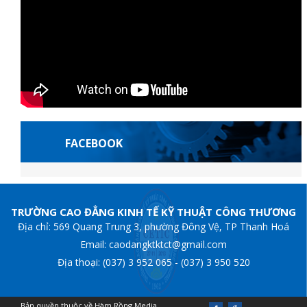
FACEBOOK
ortes françaises
grandpashabet
Jojobet Giriş
grandpashabet
Jojobet Gir
TRƯỜNG CAO ĐẲNG KINH TẾ KỸ THUẬT CÔNG THƯƠNG
Địa chỉ: 569 Quang Trung 3, phường Đông Vệ, TP Thanh Hoá
Email: caodangktktct@gmail.com
Địa thoại: (037) 3 952 065 - (037) 3 950 520
Bản quyền thuộc về Hàm Rồng Media