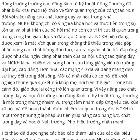
đồng trường trường cao đẳng Kinh tế Kỹ thuật Công Thương đã
phát biểu khai mạc Hội thảo về tầm quan trọng của công tác NCKH
đối với việc nâng cao chất lượng dạy và học trong Nhà
trường. NCKH không chỉ có ý nghĩa khoa học và thực tiễn trong sự
tồn tại và phát triển của xã hội mà nó còn có vị trí cực kì quan trọng
ữ hành
trong công tác giáo dục và đào tạo. Công tác NCKH hiện đang
được xem là mắt xích quan trọng không thể thiếu trong việc góp
phần nâng cao chất lượng đào tạo, tạo ra nguồn nhân lực đáp ứng
được nhu cầu ngày càng phát triển của xã hội. Công tác giảng dạy
và NCKH là hai nhiệm vụ song hành của từng giảng viên ở trường
đại học, cao đẳng. Hơn nữa, các mạng 4.0 đã và đang mang đến
sự thay đổi trong đời sống. Mỗi cá nhân đều có cơ hội để khởi
nghiệp thông qua sự kết nối khắp mọi nơi trên thế giới. Trong bối
cảnh đó, giáo dục lại càng trở lên quan trọng. Vì vậy nâng cao chất
lượng dạy và học ở trường cao đẳng Kinh tế Kỹ thuật Công Thương
òa
là một trong những nhiệm vụ trọng tâm nhằm đáp ứng yêu cầu của
xã hội. Và để hoàn thành được nhiệm vụ quan trọng đó, NCKH là
một trong những giải pháp ưu tiên giúp nâng cao năng lực, chất
ạn
lượng dạy và học ở Nàh trường, Phó Hiệu trưởng nhấn mạnh.
Hội thảo đã được nghe các báo cáo tham luận của các đại biểu
đến từ các Khoa, Trung tâm, Phòng ban trong Nhà trường. Các bài