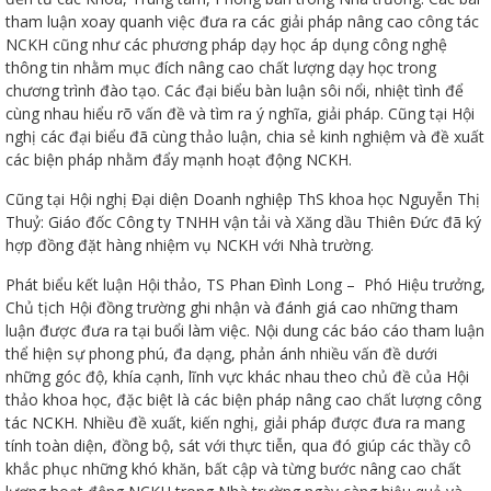
tham luận xoay quanh việc đưa ra các giải pháp nâng cao công tác
NCKH cũng như các phương pháp dạy học áp dụng công nghệ
thông tin nhằm mục đích nâng cao chất lượng dạy học trong
chương trình đào tạo. Các đại biểu bàn luận sôi nổi, nhiệt tình để
cùng nhau hiểu rõ vấn đề và tìm ra ý nghĩa, giải pháp. Cũng tại Hội
đốt
nghị các đại biểu đã cùng thảo luận, chia sẻ kinh nghiệm và đề xuất
các biện pháp nhằm đẩy mạnh hoạt động NCKH.
Cũng tại Hội nghị Đại diện Doanh nghiệp ThS khoa học Nguyễn Thị
dầu
Thuỷ: Giáo đốc Công ty TNHH vận tải và Xăng dầu Thiên Đức đã ký
hợp đồng đặt hàng nhiệm vụ NCKH với Nhà trường.
Phát biểu kết luận Hội thảo, TS Phan Đình Long – Phó Hiệu trưởng,
òa
Chủ tịch Hội đồng trường ghi nhận và đánh giá cao những tham
luận được đưa ra tại buổi làm việc. Nội dung các báo cáo tham luận
thể hiện sự phong phú, đa dạng, phản ánh nhiều vấn đề dưới
những góc độ, khía cạnh, lĩnh vực khác nhau theo chủ đề của Hội
thảo khoa học, đặc biệt là các biện pháp nâng cao chất lượng công
tác NCKH. Nhiều đề xuất, kiến nghị, giải pháp được đưa ra mang
tính toàn diện, đồng bộ, sát với thực tiễn, qua đó giúp các thầy cô
khắc phục những khó khăn, bất cập và từng bước nâng cao chất