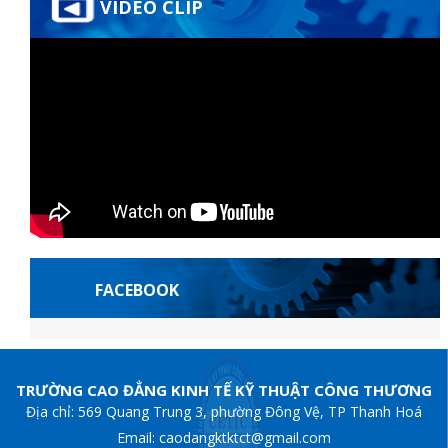
VIDEO CLIP
FACEBOOK
randpashabet
grandpashabet
jojobet
betwoon giriş
grandpashabet
Jojob
TRƯỜNG CAO ĐẲNG KINH TẾ KỸ THUẬT CÔNG THƯƠNG
Địa chỉ: 569 Quang Trung 3, phường Đông Vệ, TP Thanh Hoá
Email: caodangktktct@gmail.com