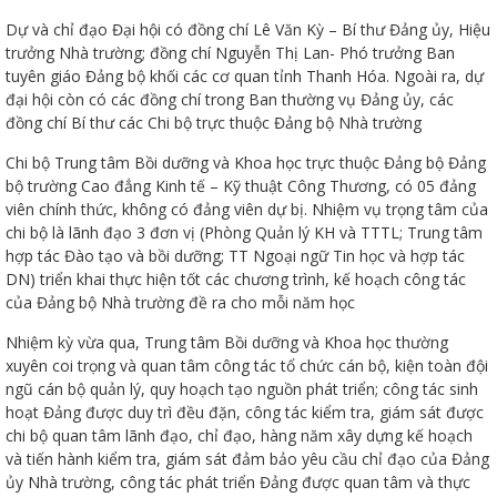
Dự và chỉ đạo Đại hội có đồng chí Lê Văn Kỳ – Bí thư Đảng ủy, Hiệu
trưởng Nhà trường; đồng chí Nguyễn Thị Lan- Phó trưởng Ban
tuyên giáo Đảng bộ khối các cơ quan tỉnh Thanh Hóa. Ngoài ra, dự
đại hội còn có các đồng chí trong Ban thường vụ Đảng ủy, các
đồng chí Bí thư các Chi bộ trực thuộc Đảng bộ Nhà trường
Chi bộ Trung tâm Bồi dưỡng và Khoa học trực thuộc Đảng bộ Đảng
Thanh
bộ trường Cao đẳng Kinh tế – Kỹ thuật Công Thương, có 05 đảng
viên chính thức, không có đảng viên dự bị. Nhiệm vụ trọng tâm của
chi bộ là lãnh đạo 3 đơn vị (Phòng Quản lý KH và TTTL; Trung tâm
viên
hợp tác Đào tạo và bồi dưỡng; TT Ngoại ngữ Tin học và hợp tác
DN) triển khai thực hiện tốt các chương trình, kế hoạch công tác
của Đảng bộ Nhà trường đề ra cho mỗi năm học
 bồi
Nhiệm kỳ vừa qua, Trung tâm Bồi dưỡng và Khoa học thường
xuyên coi trọng và quan tâm công tác tổ chức cán bộ, kiện toàn đội
ngũ cán bộ quản lý, quy hoạch tạo nguồn phát triển; công tác sinh
hoạt Đảng được duy trì đều đặn, công tác kiểm tra, giám sát được
chi bộ quan tâm lãnh đạo, chỉ đạo, hàng năm xây dựng kế hoạch
và tiến hành kiểm tra, giám sát đảm bảo yêu cầu chỉ đạo của Đảng
ủy Nhà trường, công tác phát triển Đảng được quan tâm và thực