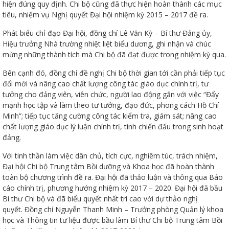
hiện đúng quy định. Chi bộ cũng đã thực hiện hoàn thành các mục
tiêu, nhiệm vụ Nghị quyết Đại hội nhiệm kỳ 2015 – 2017 đề ra.
Phát biểu chỉ đạo Đại hội, đồng chí Lê Văn Kỳ – Bí thư Đảng ủy,
Hiệu trưởng Nhà trường nhiệt liệt biểu dương, ghi nhận và chúc
mừng những thành tích mà Chi bộ đã đạt được trong nhiệm kỳ qua.
ữ hành
Bên cạnh đó, đồng chí đề nghị Chi bộ thời gian tới cần phải tiếp tục
đổi mới và nâng cao chất lượng công tác giáo dục chính trị, tư
tưởng cho đảng viên, viên chức, người lao động gắn với việc “Đẩy
mạnh học tập và làm theo tư tưởng, đạo đức, phong cách Hồ Chí
Minh”; tiếp tục tăng cường công tác kiểm tra, giám sát; nâng cao
chất lượng giáo dục lý luận chính trị, tính chiến đấu trong sinh hoạt
đảng.
Với tinh thần làm việc dân chủ, tích cực, nghiêm túc, trách nhiệm,
òa
Đại hội Chi bộ Trung tâm Bồi dưỡng và Khoa học đã hoàn thành
toàn bộ chương trình đề ra. Đại hội đã thảo luận và thông qua Báo
cáo chính trị, phương hướng nhiệm kỳ 2017 – 2020. Đại hội đã bầu
ạn
Bí thư Chi bộ và đã biểu quyết nhất trí cao với dự thảo nghị
quyết. Đồng chí Nguyễn Thanh Minh – Trưởng phòng Quản lý khoa
học và Thông tin tư liệu được bầu làm Bí thư Chi bộ Trung tâm Bồi