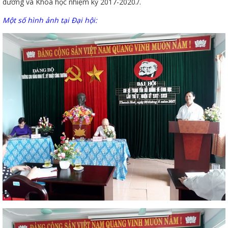
dưỡng và Khoa học nhiệm kỳ 2017-2020./.
Một số hình ảnh tại Đại hội:
đốt
dầu
òa