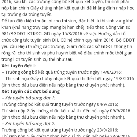
2016, sau khi các trường công bố kết quả xét tuyển, thí sinh phải
nộp bản chính Giấy chứng nhận kết quả thi để khẳng định nhập học
tại trường đã trúng tuyển.
Để tạo điều kiện thuận lợi cho thí sinh, đặc biệt là thí sinh vùng khó
khăn (khả năng truy cập mạng bị hạn chế), tiếp theo Công văn số
981/BGDĐT-KTKĐCLGD ngày 15/3/2016 về việc Hướng dẫn tổ
chức công tác tuyển sinh ĐH, CĐ hệ chính quy năm 2016, Bộ GDĐT
Thanh
yêu cầu Hiệu trưởng các trường, Giám đốc các sở GDĐT thông tin
rộng rãi cho thí sinh và phụ huynh biết về điều chỉnh mốc thời gian
trong lịch tuyển sinh cụ thể như sau:
viên
Xét tuyển đợt I:
– Trường công bố kết quả trúng tuyển trước ngày 14/8/2016;
– Thí sinh nộp Giấy chứng nhận kết quả thi đến hết ngày 19/8/2016
(tính theo dấu bưu điện nếu nộp bằng thư chuyển phát nhanh).
 bồi
Xét tuyển các đợt bổ sung
– Xét tuyển bổ sung đợt 1:
Trường công bố kết quả trúng tuyển trước ngày 04/9/2016;
Thí sinh nộp Giấy chứng nhận kết quả thi đến hết ngày 09/9/2016
(tính theo dấu bưu điện nếu nộp bằng thư chuyển phát nhanh).
– Xét tuyển bổ sung đợt 2:
Trường công bố kết quả trúng tuyển trước ngày 23/9/2016;
Thí sinh nộp Giấy chứng nhận kết quả thi đến hết ngày 28/9/2016