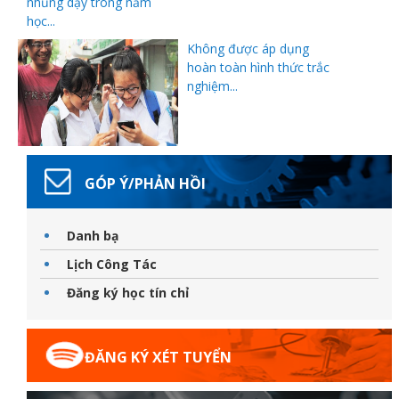
nhũng dạy trong năm
học...
Không được áp dụng
hoàn toàn hình thức trắc
nghiệm...
GÓP Ý/PHẢN HỒI
Danh bạ
Lịch Công Tác
Đăng ký học tín chỉ
ĐĂNG KÝ XÉT TUYỂN