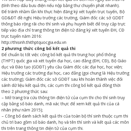
(tính theo dấu bưu điện nếu nộp bằng thư chuyển phát nhanh).
Để tránh nhầm lẫn khi thực hiện đăng ký xét tuyển trực tuyến, Bộ
GD&ĐT đề nghị Hiệu trưởng các trường, Giám đốc các sở GDĐT
thông báo rộng rãi cho thí sinh và phụ huynh biết để truy cập trực
tiếp vào địa chỉ trang thông tin điện tử đăng ký xét tuyển ĐH, CĐ
ữ hành
trực tuyến năm 2016:
http://thisinh.thithptquocgia.edu.vn
2 phương thức công bố kết quả thi
Để chuẩn bị tốt việc công bố kết quả thi trung học phổ thông
(THPT) quốc gia và xét tuyển đại học, cao đẳng (ĐH, CĐ), Bộ Giáo
dục và Đào tạo (GDĐT) yêu cầu Giám đốc các đại học, học viện;
Hiệu trưởng các trường đại học, cao đẳng (gọi chung là Hiệu trưởng
các trường); Giám đốc các sở GDĐT sau khi hoàn thành việc đối
sánh dữ liệu kết quả thi, các cụm thi công bố kết quả đồng thời
theo 2 phương thức sau:
òa
– Mở trang tra cứu thông tin điện tử của cụm thi cho thí sinh truy
cập bằng số báo danh, mã xác thực để xem kết quả thi của cá
nhân (như năm 2015);
ạn
– Công bố danh sách kết quả thi của toàn bộ thí sinh thuộc cụm thi
chủ trì bao gồm số báo danh, họ và tên thí sinh và kết quả các môn
thi trên trang thông tin điện tử của cụm thi.