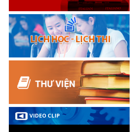
đốt
dầu
òa
VIDEO CLIP