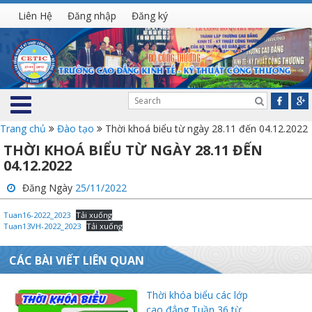
Liên Hệ
Đăng nhập
Đăng ký
Trang chủ
Đào tạo
Thời khoá biểu từ ngày 28.11 đến 04.12.2022
THỜI KHOÁ BIỂU TỪ NGÀY 28.11 ĐẾN
04.12.2022
Đăng Ngày
25/11/2022
Tuan16-2022_2023
Tải xuống
Tuan13VH-2022_2023
Tải xuống
CÁC BÀI VIẾT LIÊN QUAN
Thời khóa biểu các lớp
cao đẳng Tuần 36 từ...