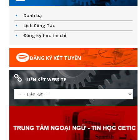
Danh bạ
Lịch Công Tác
ữ hành
Đăng ký học tín chỉ
ĐĂNG KÝ XÉT TUYỂN
LIÊN KẾT WEBSITE
òa
ạn