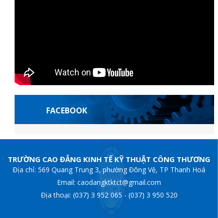
FACEBOOK
ançaises
casibom giriş
Casibom
grandpashabet
Jojobet Giriş
grandpasha
TRƯỜNG CAO ĐẲNG KINH TẾ KỸ THUẬT CÔNG THƯƠNG
Địa chỉ: 569 Quang Trung 3, phường Đông Vệ, TP Thanh Hoá
Email: caodangktktct@gmail.com
Địa thoại: (037) 3 952 065 - (037) 3 950 520