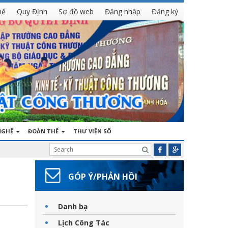
hế
Quy Định
Sơ đồ web
Đăng nhập
Đăng ký
NGHỆ
ĐOÀN THỂ
THƯ VIỆN SỐ
GÓP Ý/PHẢN HỒI
Danh bạ
Lịch Công Tác