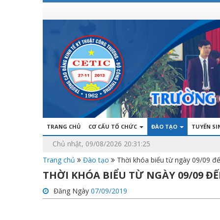
TRANG CHỦ
CƠ CẤU TỔ CHỨC
ĐÀO TẠO
TUYỂN S
Chủ nhật, 09/08/2026 20:31:25
Trang chủ
Đào tạo
Thời khóa biểu từ ngày 09/09 đ
THỜI KHÓA BIỂU TỪ NGÀY 09/09 ĐẾ
Đăng Ngày
07/09/2019