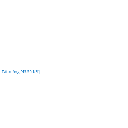
Thanh
viên
Tải xuống [43.50 KB]
 bồi