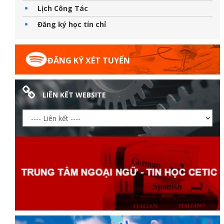
Lịch Công Tác
Đăng ký học tín chỉ
đốt
ĐĂNG KÝ XÉT TUYỂN
LIÊN KẾT WEBSITE
dầu
òa