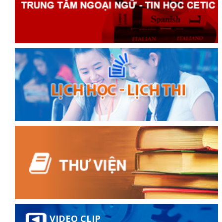
VIDEO CLIP