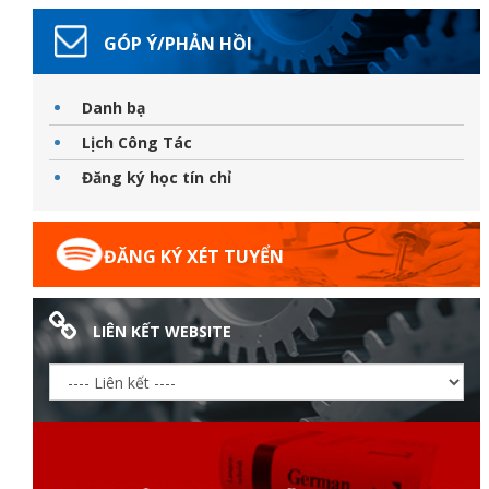
GÓP Ý/PHẢN HỒI
Danh bạ
đốt
Lịch Công Tác
Đăng ký học tín chỉ
dầu
ĐĂNG KÝ XÉT TUYỂN
òa
LIÊN KẾT WEBSITE