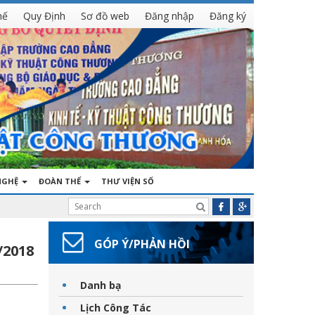
hế
Quy Định
Sơ đồ web
Đăng nhập
Đăng ký
NGHỆ
ĐOÀN THỂ
THƯ VIỆN SỐ
GÓP Ý/PHẢN HỒI
/2018
Danh bạ
Lịch Công Tác