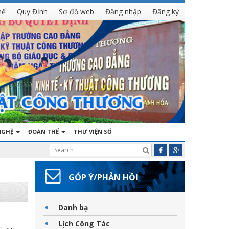
hế
Quy Định
Sơ đồ web
Đăng nhập
Đăng ký
NGHỆ
ĐOÀN THỂ
THƯ VIỆN SỐ
GÓP Ý/PHẢN HỒI
Danh bạ
Lịch Công Tác