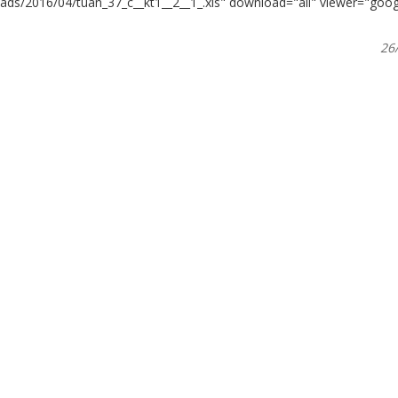
oads/2016/04/tuan_37_c__kt1__2__1_.xls" download="all" viewer="goog
26