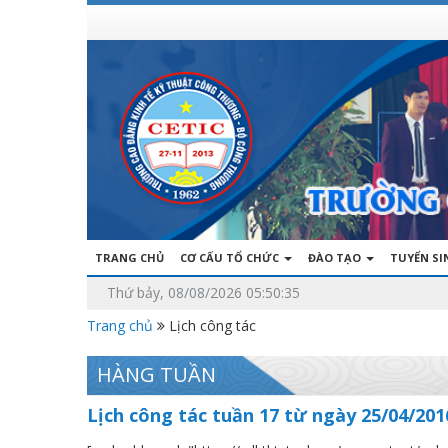
TRANG CHỦ
CƠ CẤU TỔ CHỨC
ĐÀO TẠO
TUYỂN S
Thứ bảy, 08/08/2026 05:50:35
Trang chủ
Lịch công tác
HÀNG TUẦN
Lịch công tác tuần 17 từ ngày 25/04/201