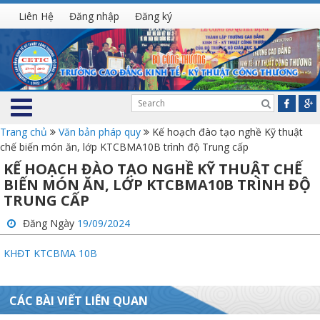
Liên Hệ
Đăng nhập
Đăng ký
Trang chủ
Văn bản pháp quy
Kế hoạch đào tạo nghề Kỹ thuật
chế biến món ăn, lớp KTCBMA10B trình độ Trung cấp
KẾ HOẠCH ĐÀO TẠO NGHỀ KỸ THUẬT CHẾ
BIẾN MÓN ĂN, LỚP KTCBMA10B TRÌNH ĐỘ
TRUNG CẤP
Đăng Ngày
19/09/2024
KHĐT KTCBMA 10B
CÁC BÀI VIẾT LIÊN QUAN