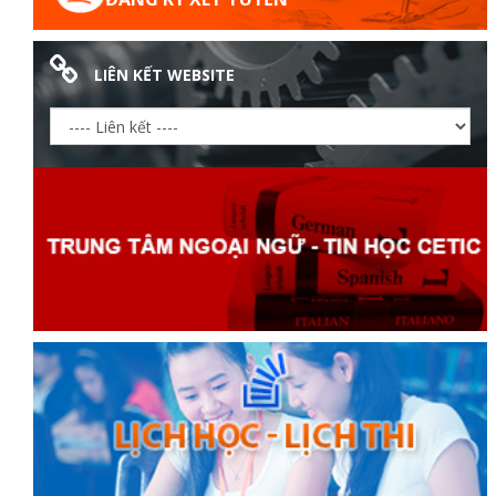
LIÊN KẾT WEBSITE
ữ hành
òa
ạn