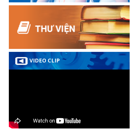
đốt
dầu
VIDEO CLIP
òa