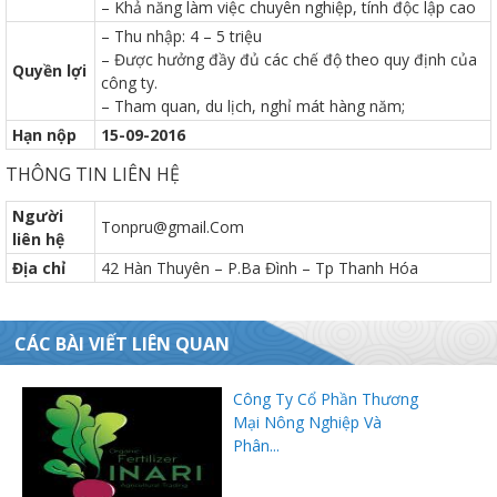
– Khả năng làm việc chuyên nghiệp, tính độc lập cao
– Thu nhập: 4 – 5 triệu
– Được hưởng đầy đủ các chế độ theo quy định của
Quyền lợi
công ty.
– Tham quan, du lịch, nghỉ mát hàng năm;
ữ hành
Hạn nộp
15-09-2016
THÔNG TIN LIÊN HỆ
Người
Tonpru@gmail.Com
liên hệ
Địa chỉ
42 Hàn Thuyên – P.Ba Đình – Tp Thanh Hóa
CÁC BÀI VIẾT LIÊN QUAN
òa
Công Ty Cổ Phần Thương
Mại Nông Nghiệp Và
ạn
Phân...