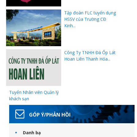
Tập đoàn FLC tuyển dụng
HSSV của Trường CĐ
Kinh...
đốt
Công Ty TNHH Đá Ốp Lát
dầu
Hoan Liên Thanh Hóa...
òa
Tuyển Nhân viên Quản lý
khách sạn
GÓP Ý/PHẢN HỒI
Danh bạ