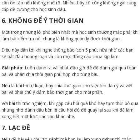
cần ôn tập nếu không nhớ rõ. Nhiều thầy cô cũng không ngại cung
cấp đề cương cho học sinh đâu.
6. KHÔNG ĐỂ Ý THỜI GIAN
Một trong những lỗi phổ biến nhất mà học sinh thường mắc phải khi
đốt
làm bài kiểm tra nói chung là không quản lý được thời gian.
Điều này dẫn tới khi nghe thông báo ‘còn 5 phút nữa nhé’ các bạn
sẽ bắt đầu hoảng loạn và còn một đống câu chưa kịp làm.
dầu
Giải pháp:
Luôn dành ra vài phút đầu giờ để để đánh giá qua toàn
bài và phân chia thời gian phù hợp cho từng bài.
Nếu là bài thi tự luạn, hãy chia thời gian cho việc lên dàn ý và viết
òa
bài và phải chú ý đảm bảo thời gian cho mỗi phần.
Với bài thi trắc nghiệm, khi gặp câu hỏi quá khó hãy tạm thời bỏ qua
nhưng nhớ đánh dấu bên lề câu hỏi đó để quay lại sau khi đã làm
xong hết một lượt các câu khác nhé.
7. LẠC ĐỀ
Nếu đề bài yêu cầu ‘so sánh’ mà bạn lại làm ‘định nghĩa’ thì chắc