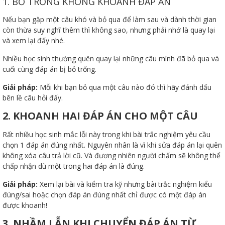
1. BỎ TRỐNG KHÔNG KHOANH ĐÁP ÁN
Nếu bạn gặp một câu khó và bỏ qua để làm sau và dành thời gian
còn thừa suy nghĩ thêm thì không sao, nhưng phải nhớ là quay lại
và xem lại đấy nhé.
Nhiều học sinh thường quên quay lại những câu mình đã bỏ qua và
cuối cùng đáp án bị bỏ trống.
Thanh
Giải pháp:
Mỗi khi bạn bỏ qua một câu nào đó thì hãy đánh dấu
bên lề câu hỏi đấy.
viên
2. KHOANH HAI ĐÁP ÁN CHO MỘT CÂU
Rất nhiều học sinh mắc lỗi này trong khi bài trắc nghiệm yêu cầu
chọn 1 đáp án đúng nhất. Nguyên nhân là vì khi sửa đáp án lại quên
 bồi
không xóa câu trả lời cũ. Và đương nhiên người chấm sẽ không thể
chấp nhận dù một trong hai đáp án là đúng.
Giải pháp:
Xem lại bài và kiểm tra kỹ nhưng bài trắc nghiệm kiểu
đúng/sai hoặc chọn đáp án đúng nhất chỉ được có một đáp án
được khoanh!
3. NHẦM LẪN KHI CHUYỂN ĐÁP ÁN TỪ