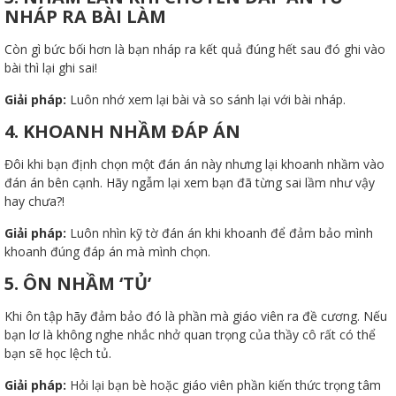
NHÁP RA BÀI LÀM
Còn gì bức bối hơn là bạn nháp ra kết quả đúng hết sau đó ghi vào
bài thì lại ghi sai!
Giải pháp:
Luôn nhớ xem lại bài và so sánh lại với bài nháp.
ữ hành
4. KHOANH NHẦM ĐÁP ÁN
Đôi khi bạn định chọn một đán án này nhưng lại khoanh nhầm vào
đán án bên cạnh. Hãy ngẫm lại xem bạn đã từng sai lầm như vậy
hay chưa?!
Giải pháp:
Luôn nhìn kỹ tờ đán án khi khoanh để đảm bảo mình
khoanh đúng đáp án mà mình chọn.
5. ÔN NHẦM ‘TỦ’
òa
Khi ôn tập hãy đảm bảo đó là phần mà giáo viên ra đề cương. Nếu
bạn lơ là không nghe nhắc nhở quan trọng của thầy cô rất có thể
ạn
bạn sẽ học lệch tủ.
Giải pháp:
Hỏi lại bạn bè hoặc giáo viên phần kiến thức trọng tâm