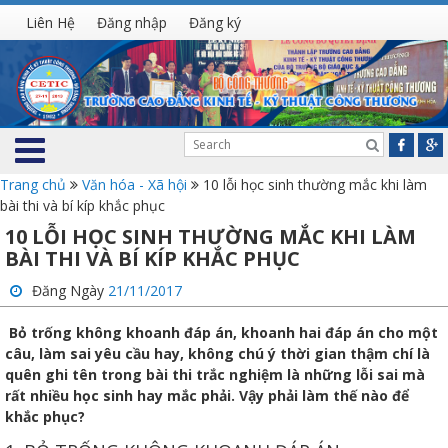
Liên Hệ
Đăng nhập
Đăng ký
Trang chủ
Văn hóa - Xã hội
10 lỗi học sinh thường mắc khi làm
bài thi và bí kíp khắc phục
10 LỖI HỌC SINH THƯỜNG MẮC KHI LÀM
BÀI THI VÀ BÍ KÍP KHẮC PHỤC
Đăng Ngày
21/11/2017
Bỏ trống không khoanh đáp án, khoanh hai đáp án cho một
câu, làm sai yêu cầu hay, không chú ý thời gian thậm chí là
quên ghi tên trong bài thi trắc nghiệm là những lỗi sai mà
rất nhiều học sinh hay mắc phải. Vậy phải làm thế nào để
khắc phục?