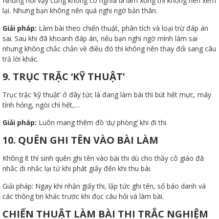
Nhưng nói vậy cũng không có nghĩa là làm xong thì không nên xem
lại. Nhưng bạn không nên quá nghi ngờ bản thân.
Giải pháp:
Làm bài theo chiến thuật, phân tích và loại trừ đáp án
sai. Sau khi đã khoanh đáp án, nếu bạn nghi ngờ mình làm sai
nhưng không chắc chắn về điều đó thì không nên thay đổi sang câu
trả lời khác.
9. TRỤC TRẶC ‘KỸ THUẬT’
Trục trặc ‘kỹ thuật’ ở đây tức là đang làm bài thì bút hết mực, máy
tính hỏng, ngòi chì hết,…
Giải pháp:
Luôn mang thêm đồ ‘dự phòng’ khi đi thi.
10. QUÊN GHI TÊN VÀO BÀI LÀM
Không ít thí sinh quên ghi tên vào bài thi dù cho thầy cô giáo đã
nhắc đi nhắc lại từ khi phát giấy đến khi thu bài.
Giải pháp: Ngay khi nhận giấy thi, lập tức ghi tên, số báo danh và
các thông tin khác trước khi đọc câu hỏi và làm bài.
CHIẾN THUẬT LÀM BÀI THI TRẮC NGHIỆM