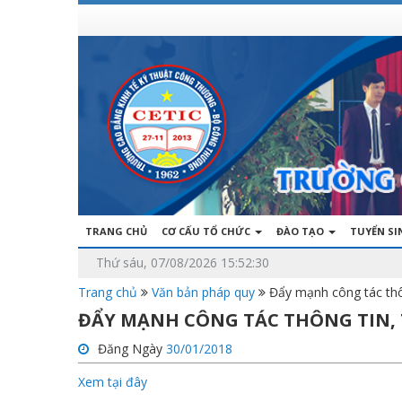
TRANG CHỦ
CƠ CẤU TỔ CHỨC
ĐÀO TẠO
TUYỂN S
Thứ sáu, 07/08/2026 15:52:30
Trang chủ
Văn bản pháp quy
Đẩy mạnh công tác thô
ĐẨY MẠNH CÔNG TÁC THÔNG TIN, 
Đăng Ngày
30/01/2018
Xem tại đây