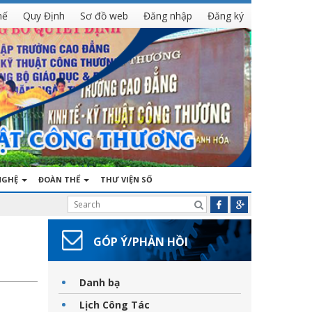
hế
Quy Định
Sơ đồ web
Đăng nhập
Đăng ký
NGHỆ
ĐOÀN THỂ
THƯ VIỆN SỐ
GÓP Ý/PHẢN HỒI
Danh bạ
Lịch Công Tác