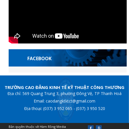
FACEBOOK
françaises
grandpashabet
Jojobet Giriş
grandpashabet
Jojobet Giriş
jojob
TRƯỜNG CAO ĐẲNG KINH TẾ KỸ THUẬT CÔNG THƯƠNG
Địa chỉ: 569 Quang Trung 3, phường Đông Vệ, TP Thanh Hoá
Email: caodangktktct@gmail.com
Địa thoại: (037) 3 952 065 - (037) 3 950 520
Bản quyền thuộc về Hàm Rồng Media