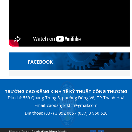
FACEBOOK
rançaises
casibom giriş
Casibom
grandpashabet
Jojobet Giriş
grandpash
TRƯỜNG CAO ĐẲNG KINH TẾ KỸ THUẬT CÔNG THƯƠNG
Địa chỉ: 569 Quang Trung 3, phường Đông Vệ, TP Thanh Hoá
Email: caodangktktct@gmail.com
Địa thoại: (037) 3 952 065 - (037) 3 950 520
Bản quyền thuộc về Hàm Rồng Media