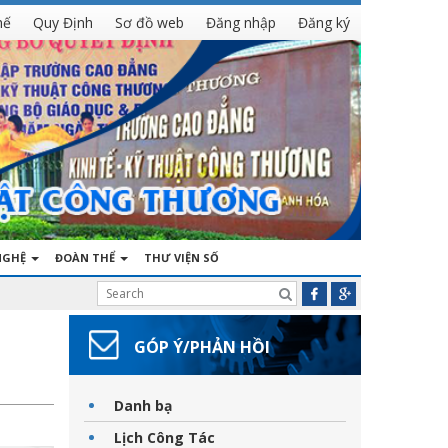
hế
Quy Định
Sơ đồ web
Đăng nhập
Đăng ký
NGHỆ
ĐOÀN THỂ
THƯ VIỆN SỐ
GÓP Ý/PHẢN HỒI
Danh bạ
Lịch Công Tác