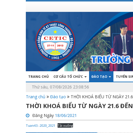
TRANG CHỦ
CƠ CẤU TỔ CHỨC
ĐÀO TẠO
TUYỂN S
Thứ sáu, 07/08/2026 23:08:56
Trang chủ
Đào tạo
THỜI KHOÁ BIỂU TỪ NGÀY 21.6
THỜI KHOÁ BIỂU TỪ NGÀY 21.6 ĐẾN 
Đăng Ngày
18/06/2021
Tuan43.-2020_2021
Tải xuống