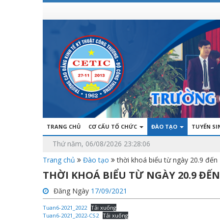
TRANG CHỦ
CƠ CẤU TỔ CHỨC
ĐÀO TẠO
TUYỂN S
Thứ năm, 06/08/2026 23:28:06
Trang chủ
Đào tạo
thời khoá biểu từ ngày 20.9 đến
THỜI KHOÁ BIỂU TỪ NGÀY 20.9 ĐẾN 
Đăng Ngày
17/09/2021
Tuan6-2021_2022
Tải xuống
Tuan6-2021_2022-CS2
Tải xuống