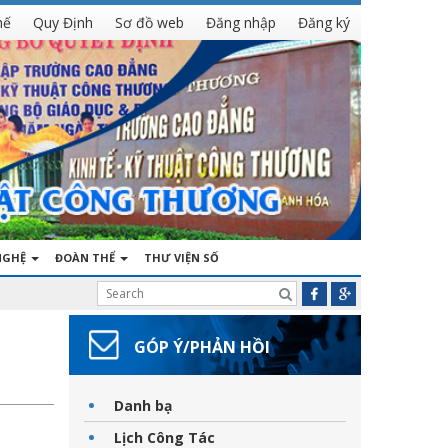
hế
Quy Định
Sơ đồ web
Đăng nhập
Đăng ký
NGHỆ
ĐOÀN THỂ
THƯ VIỆN SỐ
GÓP Ý/PHẢN HỒI
Danh bạ
Lịch Công Tác