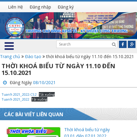
Liên Hệ
Đăng nhập
Đăng ký
Trang chủ
Đào tạo
thời khoá biểu từ ngày 11.10 đến 15.10.2021
THỜI KHOÁ BIỂU TỪ NGÀY 11.10 ĐẾN
15.10.2021
Đăng Ngày
08/10/2021
Tuan9-2021_2022-CS2
Tải xuống
Tuan9-2021_2022
Tải xuống
CÁC BÀI VIẾT LIÊN QUAN
Thời khoá biểu từ ngày
03.01 đến 07.01.2022