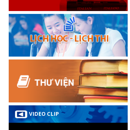
đốt
dầu
òa
VIDEO CLIP