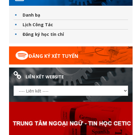
Danh bạ
Lịch Công Tác
ữ hành
Đăng ký học tín chỉ
ĐĂNG KÝ XÉT TUYỂN
LIÊN KẾT WEBSITE
òa
ạn