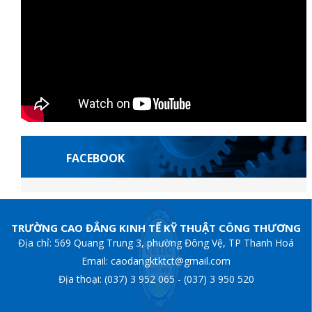
FACEBOOK
pashabet
Escortes françaises
casibom giriş
Casibom
grandpashabet
Jojo
TRƯỜNG CAO ĐẲNG KINH TẾ KỸ THUẬT CÔNG THƯƠNG
Địa chỉ: 569 Quang Trung 3, phường Đông Vệ, TP Thanh Hoá
Email: caodangktktct@gmail.com
Địa thoại: (037) 3 952 065 - (037) 3 950 520