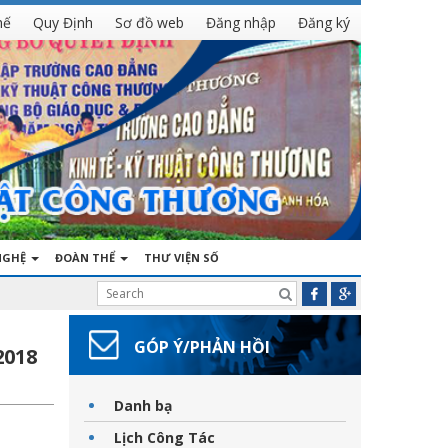
hế
Quy Định
Sơ đồ web
Đăng nhập
Đăng ký
NGHỆ
ĐOÀN THỂ
THƯ VIỆN SỐ
GÓP Ý/PHẢN HỒI
2018
Danh bạ
Lịch Công Tác