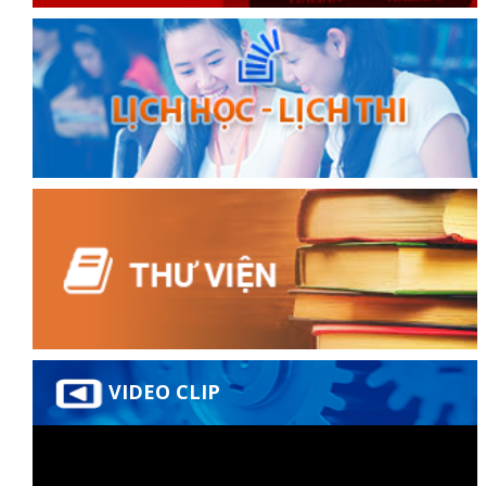
đốt
dầu
òa
VIDEO CLIP