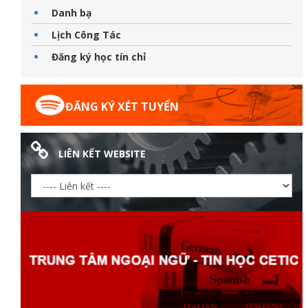
Danh bạ
Lịch Công Tác
Đăng ký học tín chỉ
ữ hành
ĐĂNG KÝ XÉT TUYỂN
LIÊN KẾT WEBSITE
òa
ạn