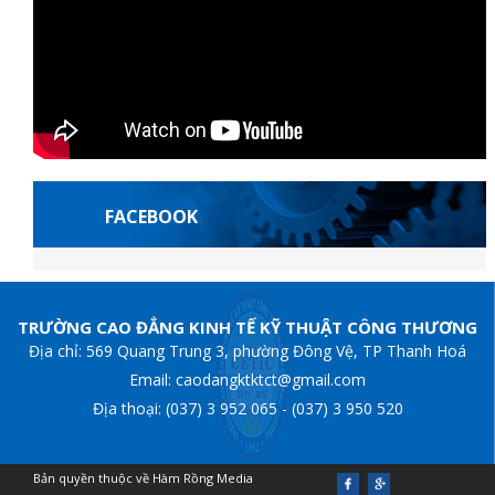
FACEBOOK
pashabet
Escortes françaises
casibom giriş
Casibom
grandpashabet
Jojo
TRƯỜNG CAO ĐẲNG KINH TẾ KỸ THUẬT CÔNG THƯƠNG
Địa chỉ: 569 Quang Trung 3, phường Đông Vệ, TP Thanh Hoá
Email: caodangktktct@gmail.com
Địa thoại: (037) 3 952 065 - (037) 3 950 520
Bản quyền thuộc về Hàm Rồng Media