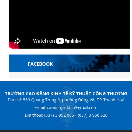
FACEBOOK
habet
Escortes françaises
grandpashabet
Jojobet Giriş
grandpashabet
J
TRƯỜNG CAO ĐẲNG KINH TẾ KỸ THUẬT CÔNG THƯƠNG
Địa chỉ: 569 Quang Trung 3, phường Đông Vệ, TP Thanh Hoá
Email: caodangktktct@gmail.com
Địa thoại: (037) 3 952 065 - (037) 3 950 520