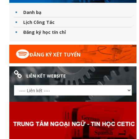
Danh bạ
Lịch Công Tác
Đăng ký học tín chỉ
ữ hành
ĐĂNG KÝ XÉT TUYỂN
LIÊN KẾT WEBSITE
òa
ạn