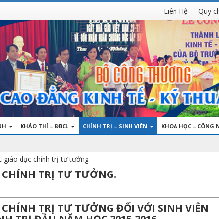
Liên Hệ
Quy c
INH
KHẢO THÍ – ĐBCL
CHÍNH TRỊ – SINH VIÊN
KHOA HỌC – CÔNG 
giáo dục chính trị tư tưởng.
 CHÍNH TRỊ TƯ TƯỞNG.
CHÍNH TRỊ TƯ TƯỞNG ĐỐI VỚI SINH VIÊN
H TRỊ ĐẦU NĂM HỌC 2015-2016