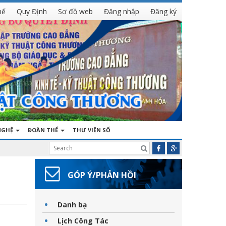
hế
Quy Định
Sơ đồ web
Đăng nhập
Đăng ký
NGHỆ
ĐOÀN THỂ
THƯ VIỆN SỐ
GÓP Ý/PHẢN HỒI
Danh bạ
Lịch Công Tác