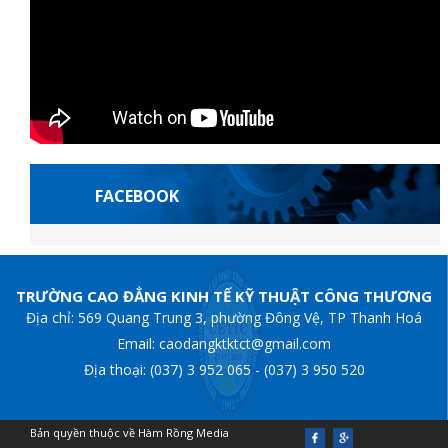
FACEBOOK
s françaises
casibom giriş
Casibom
grandpashabet
Jojobet Giriş
grandp
TRƯỜNG CAO ĐẲNG KINH TẾ KỸ THUẬT CÔNG THƯƠNG
Địa chỉ: 569 Quang Trung 3, phường Đông Vệ, TP Thanh Hoá
Email: caodangktktct@gmail.com
Địa thoại: (037) 3 952 065 - (037) 3 950 520
Bản quyền thuộc về Hàm Rồng Media