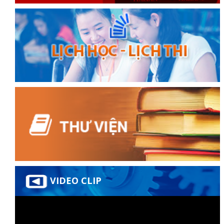
đốt
dầu
òa
VIDEO CLIP