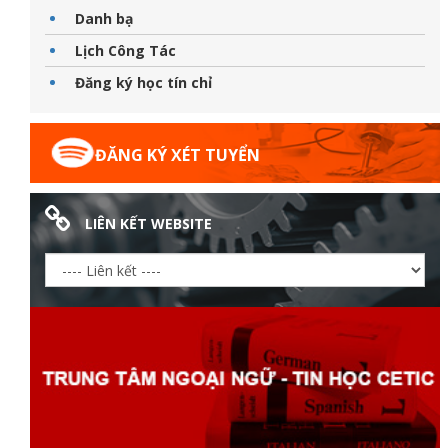
Danh bạ
Lịch Công Tác
Đăng ký học tín chỉ
ữ hành
ĐĂNG KÝ XÉT TUYỂN
LIÊN KẾT WEBSITE
òa
ạn