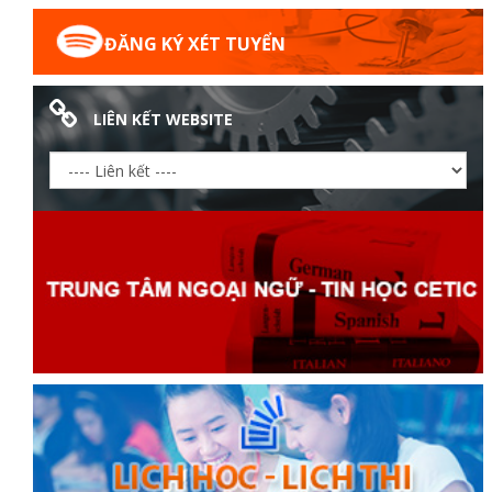
ĐĂNG KÝ XÉT TUYỂN
LIÊN KẾT WEBSITE
ữ hành
òa
ạn