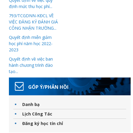
Quyết định về việc quy
định mức thu học phí...
793/TCGDNN-KĐCL VỀ
VIỆC ĐĂNG KÝ ĐÁNH GIÁ
CÔNG NHẬN TRƯỜNG...
Quyết định miễn giảm
học phí năm học 2022-
Thanh
2023
Quyết định về việc ban
viên
hành chương trình đào
tạo...
GÓP Ý/PHẢN HỒI
 bồi
Danh bạ
Lịch Công Tác
Đăng ký học tín chỉ