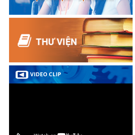
đốt
dầu
VIDEO CLIP
òa