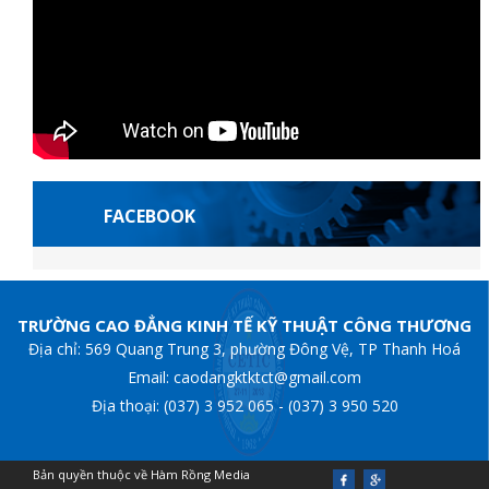
FACEBOOK
bet Giriş
grandpashabet
Escortes françaises
grandpashabet
Jojobet Giri
TRƯỜNG CAO ĐẲNG KINH TẾ KỸ THUẬT CÔNG THƯƠNG
Địa chỉ: 569 Quang Trung 3, phường Đông Vệ, TP Thanh Hoá
Email: caodangktktct@gmail.com
Địa thoại: (037) 3 952 065 - (037) 3 950 520
Bản quyền thuộc về Hàm Rồng Media