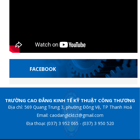
FACEBOOK
çaises
casibom giriş
Casibom
grandpashabet
Jojobet Giriş
grandpashabe
TRƯỜNG CAO ĐẲNG KINH TẾ KỸ THUẬT CÔNG THƯƠNG
Địa chỉ: 569 Quang Trung 3, phường Đông Vệ, TP Thanh Hoá
Email: caodangktktct@gmail.com
Địa thoại: (037) 3 952 065 - (037) 3 950 520