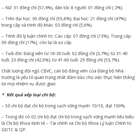
– Nữ: 31 đồng chí (57,4%), dân tộc ít người: 01 đồng chí ( 2%).
– Trên đại học: 30 đồng chí (55,6%); Đại học: 21 đồng chí (47%);
trung cấp và trình độ khác: 03 đồng chí (5,6%).
ữ hành
– Trình độ lý luận chính trị: Cao cấp: 07 đồng chí (13%); Trung cấp:
09 đồng chí (17%), còn lại là sơ cấp.
– Tuổi đời: Đảng viên từ 18-30 tuổi: 02 đồng chí (3,7%); từ 31-40
tuổi: 23 đồng chí (42,6%); từ 41-60 tuổi: 29 đồng chí (53,7%).
Chất lượng đội ngũ CBVC, cán bộ đảng viên của Đảng bộ Nhà
trường là yếu tố quan trọng nhất đảm bảo cho việc thực hiện thắng
lợi mọi nhiệm vụ được giao
* Kết quả xếp loại chi bộ:
òa
– Số chi bộ đạt chi bộ trong sạch vững mạnh: 10/10, đạt 100%;
– Trong đó có 02 chi bộ đạt chi bộ trong sạch vững mạnh tiêu biểu
ạn
là Chi bộ Khoa Kinh tế – Tài chính và Chi bộ Khoa Lý luận Chính trị
GDTC & QP.