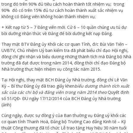
trong đó trên 90% đủ tiêu cách hoàn thành tốt nhiệm vụ; trong
90% đó có trên 15% đủ tư cách hoàn thành xuất sắc nhiệm vụ
không có Đảng viên không hoàn thành nhiệm vụ;
+ Kết nạp từ 5 – 7 Đảng viên mới. Cử 6 – 10 quần chúng ưu tú dự
bồi dưỡng nhận thức về Đảng để bồi dưỡng kết nạp Đảng.
Thay mặt BTV Đảng ủy Khối các cơ quan Tỉnh, đ/c Bùi Văn Tiến –
UVBTV, Chủ nhiệm Uỷ ban kiểm tra đã phát biểu chỉ đạo Hội nghị,
đồng chí ghi nhận và biểu dương những thành tích mà Đảng bộ Nhà
trường đã đạt được trong năm 2014, đồng thời chỉ đạo Đảng bộ
Nhà trường thực hiện nhiệm vụ công tác năm 2015.
Tại Hội nghị, thay mặt BCH Đảng ủy Nhà trường, đồng chí Lê Văn
Kỳ – Bí thư Đảng ủy đã trao giấy khen
biểu dương thành tích xuất
sắc của các chi bộ và đảng viên trong năm 2014 theo
Quyết định
số 51/QĐ- ĐU ngày 17/12/2014 của BCH Đảng ủy Nhà trường.
(ảnh)
Cùng ngày, được sự đồng ý của Ban thường vụ Đảng uỷ khối các
cơ quan tỉnh Thanh Hoá, Đảng bộ Trường Cao đẳng Kinh tế – Kỹ
thuật Công thương đã tổ chức Lễ trao tặng Huy hiệu 30 năm tuổi