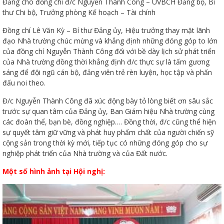
Đảng cho đồng chí đ/c Nguyễn Thành Công – UVBCH Đảng bộ, Bí
thư Chi bộ, Trưởng phòng Kế hoạch – Tài chính
Đồng chí Lê Văn Kỳ – Bí thư Đảng ủy, Hiệu trưởng thay mặt lãnh
đạo Nhà trường chúc mừng và khẳng định những đóng góp to lớn
của đồng chí Nguyễn Thành Công đối với bề dày lịch sử phát triển
của Nhà trường đồng thời khẳng định đ/c thực sự là tấm gương
sáng để đội ngũ cán bộ, đảng viên trẻ rèn luyện, học tập và phấn
đấu noi theo.
Đ/c Nguyễn Thành Công đã xúc động bày tỏ lòng biết ơn sâu sắc
trước sự quan tâm của Đảng ủy, Ban Giám hiệu Nhà trường cùng
các đoàn thể, bạn bè, đồng nghiệp…. Đồng thời, đ/c cũng thể hiện
sự quyết tâm giữ vững và phát huy phẩm chất của người chiến sỹ
cộng sản trong thời kỳ mới, tiếp tục có những đóng góp cho sự
nghiệp phát triển của Nhà trường và của Đất nước.
Một số hình ảnh tại Hội nghị: