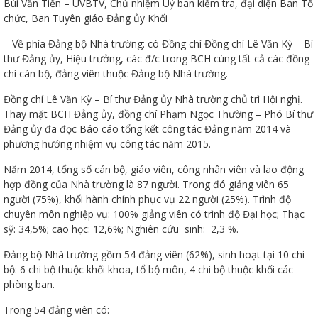
Bùi Văn Tiến – UVBTV, Chủ nhiệm Uỷ ban kiểm tra, đại diện Ban Tổ
chức, Ban Tuyên giáo Đảng ủy Khối
– Về phía Đảng bộ Nhà trường: có Đồng chí Đồng chí Lê Văn Kỳ – Bí
thư Đảng ủy, Hiệu trưởng, các đ/c trong BCH cùng tất cả các đồng
chí cán bộ, đảng viên thuộc Đảng bộ Nhà trường.
Đồng chí Lê Văn Kỳ – Bí thư Đảng ủy Nhà trường chủ trì Hội nghị.
Thanh
Thay mặt BCH Đảng ủy, đồng chí Phạm Ngọc Thường – Phó Bí thư
Đảng ủy đã đọc Báo cáo tổng kết công tác Đảng năm 2014 và
phương hướng nhiệm vụ công tác năm 2015.
viên
Năm 2014, tổng số cán bộ, giáo viên, công nhân viên và lao động
hợp đồng của Nhà trường là 87 người. Trong đó giảng viên 65
người (75%), khối hành chính phục vụ 22 người (25%). Trình độ
 bồi
chuyên môn nghiệp vụ: 100% giảng viên có trình độ Đại học; Thạc
sỹ: 34,5%; cao học: 12,6%; Nghiên cứu sinh: 2,3 %.
Đảng bộ Nhà trường gồm 54 đảng viên (62%), sinh hoạt tại 10 chi
bộ: 6 chi bộ thuộc khối khoa, tổ bộ môn, 4 chi bộ thuộc khối các
phòng ban.
Trong 54 đảng viên có: