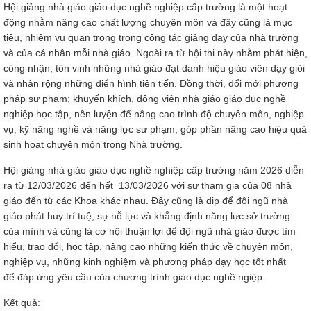
Hội giảng nhà giáo giáo dục nghề nghiệp cấp trường là một hoạt
động nhằm nâng cao chất lượng chuyên môn và đây cũng là mục
tiêu, nhiệm vụ quan trọng trong công tác giảng dạy của nhà trường
và của cá nhân mỗi nhà giáo. Ngoài ra từ hội thi này nhằm phát hiện,
công nhận, tôn vinh những nhà giáo đạt danh hiệu giáo viên dạy giỏi
và nhân rộng những điển hình tiên tiến. Đồng thời, đổi mới phương
pháp sư phạm; khuyến khích, động viên nhà giáo giáo dục nghề
Thanh
nghiệp học tập, nền luyện để nâng cao trình độ chuyên môn, nghiệp
vụ, kỹ năng nghề và năng lực sư phạm, góp phần nâng cao hiệu quả
sinh hoạt chuyên môn trong Nhà trường.
viên
Hội giảng nhà giáo giáo dục nghề nghiệp cấp trường năm 2026 diễn
ra từ 12/03/2026 đến hết 13/03/2026 với sự tham gia của 08 nhà
giáo đến từ các Khoa khác nhau. Đây cũng là dịp để đội ngũ nhà
 bồi
giáo phát huy trí tuệ, sự nỗ lực và khẳng định năng lực sở trường
của mình và cũng là cơ hội thuận lợi để đội ngũ nhà giáo được tìm
hiểu, trao đổi, học tập, nâng cao những kiến thức về chuyên môn,
nghiệp vụ, những kinh nghiệm và phương pháp dạy học tốt nhất
để đáp ứng yêu cầu của chương trình giáo dục nghề ngiệp.
Kết quả: