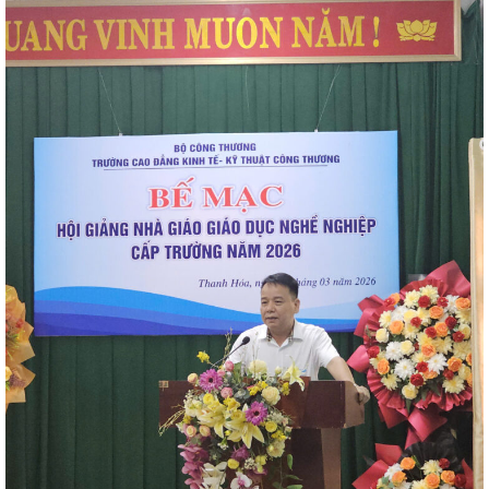
đốt
dầu
òa