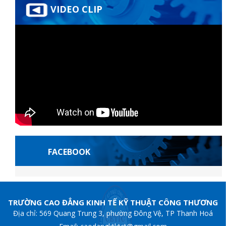
VIDEO CLIP
FACEBOOK
grandpashabet
Escortes françaises
grandpashabet
grandpashabet
sloti
TRƯỜNG CAO ĐẲNG KINH TẾ KỸ THUẬT CÔNG THƯƠNG
Địa chỉ: 569 Quang Trung 3, phường Đông Vệ, TP Thanh Hoá