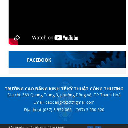
FACEBOOK
Jojobet Giriş
gran
TRƯỜNG CAO ĐẲNG KINH TẾ KỸ THUẬT CÔNG THƯƠNG
Địa chỉ: 569 Quang Trung 3, phường Đông Vệ, TP Thanh Hoá
Email: caodangktktct@gmail.com
Địa thoại: (037) 3 952 065 - (037) 3 950 520
Bản quyền thuộc về Hàm Rồng Media