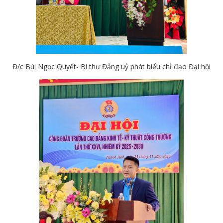
Đ/c Bùi Ngọc Quyết- Bí thư Đảng uỷ phát biểu chỉ đạo Đại hội