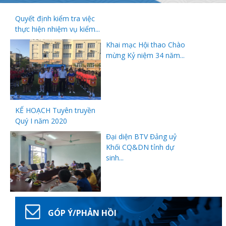
Quyết định kiểm tra việc
thực hiện nhiệm vụ kiểm...
Khai mạc Hội thao Chào
mừng Kỷ niệm 34 năm...
KẾ HOẠCH Tuyên truyền
Quý I năm 2020
Đại diện BTV Đảng uỷ
Khối CQ&DN tỉnh dự
sinh...
GÓP Ý/PHẢN HỒI