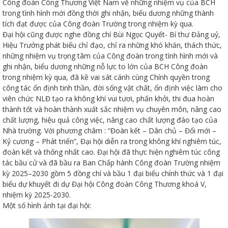
Công đoàn Công Thương Việt Nam về những nhiệm vụ của BCH
trong tình hình mới đồng thời ghi nhận, biểu dương những thành
tích đạt được của Công đoàn Trường trong nhiệm kỳ qua.
Đại hội cũng được nghe đồng chí Bùi Ngọc Quyết- Bí thư Đảng uỷ,
Hiệu Trưởng phát biểu chỉ đạo, chỉ ra những khó khăn, thách thức,
những nhiệm vụ trọng tâm của Công đoàn trong tình hình mới và
ữ hành
ghi nhận, biểu dương những nỗ lực to lớn của BCH Công đoàn
trong nhiệm kỳ qua, đã kề vai sát cánh cùng Chính quyền trong
công tác ổn định tinh thần, đời sống vật chất, ổn định việc làm cho
viên chức NLĐ tạo ra không khí vui tươi, phấn khởi, thi đua hoàn
thành tốt và hoàn thành xuất sắc nhiệm vụ chuyên môn, nâng cao
chất lượng, hiệu quả công việc, nâng cao chất lượng đào tạo của
Nhà trường. Với phương châm : “Đoàn kết – Dân chủ – Đổi mới –
Kỷ cương – Phát triển”, Đại hội diễn ra trong không khí nghiêm túc,
đoàn kết và thống nhất cao. Đại hội đã thực hiện nghiêm túc công
tác bầu cử và đã bầu ra Ban Chấp hành Công đoàn Trường nhiệm
òa
kỳ 2025–2030 gồm 5 đồng chí và bầu 1 đại biểu chính thức và 1 đại
biểu dự khuyết đi dự Đại hội Công đoàn Công Thương khoá V,
nhiệm kỳ 2025-2030.
ạn
Một số hình ảnh tại đại hội: