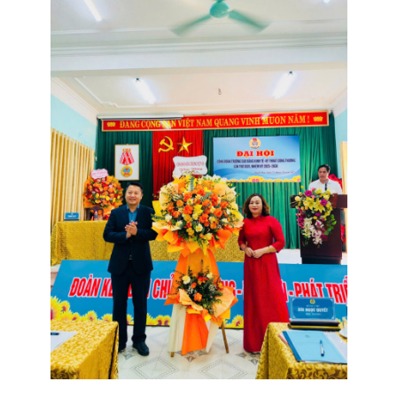
đốt
dầu
òa