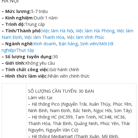
HÀ NỘI
– Mức lương:
5-7 triệu
– Kinh nghiệm:
Dưới 1 năm
– Trình độ:
Trung cấp
– Tỉnh/Thành phố:
Việc làm Hà Nội
,
Việc làm Hải Phòng
,
Việc làm
Nam Định
,
Việc làm Thanh Hóa
,
Việc làm Vĩnh Phúc
– Ngành nghề:
Kinh doanh
,
Bán hàng
,
Sinh viên/Mới tốt
Thanh
nghiệp/Thực tập
– Số lượng tuyển dụng:
30
– Giới tính:
Không yêu cầu
viên
– Tính chất công việc:
Giờ hành chính
– Hình thức làm việc:
Nhân viên chính thức
SỐ LƯỢNG CẦN TUYỂN: 30 BẠN
 bồi
Làm việc tại:
– Hệ thống Pico (Nguyễn Trãi, Xuân Thủy, Phúc Yên,
Ninh Bình, Nam Định, Bắc Ninh, Ngọc Hồi, Sơn Tây)
– Hệ thống HC (HC399, Tam Trinh, HC348, HC36,
Thanh Hóa, Thái Bình, Quảng Ninh, Phúc Yên, Thái
Nguyên, Nguyễn Văn Cừ)
– Hệ thống Mediamart (Thanh Xuân, Mỹ Đình,