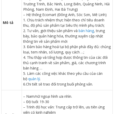
Trường Trinh, Bắc Ninh, Long Biên, Quảng Ninh, Hải
Phòng, Nam Định, Hai Bà Trưng)
– Hệ thống Ecomart (Đông Anh, Sóc Sơn, Mê Linh)
1. Chịu trách nhiệm thực hiện theo chỉ tiêu doanh
Mô tả
thu, độ phủ sản phẩm tại Siêu thị mình phụ trách;
ữ hành
2. Tư vấn, giới thiệu sản phẩm và
bán hàng
, trưng
bày, bảo quản hàng hóa, thường xuyên cập nhật
thông tin về sản phẩm mới
3. Đảm bảo hàng hoá tại bộ phận phải đầy đủ: chủng
loại, tem nhãn, số lượng, quy cách …;
4. Thu thập và tổng hợp được thông tin của các đối
thủ cạnh tranh về sản phẩm, giá, các chương trình
bán hàng …
5. Làm các công việc khác theo yêu cầu của cán
bộ
quản lý
.
òa
6.Chi tiết sẽ trao đổi trong buổi phỏng vấn.
– Nam/nữ ngoại hình ưa nhìn.
ạn
– Độ tuổi: 19-30
– Trình độ học vấn: Trung cấp trở lên, ưu tiên ứng
viên có kinh nghiệm