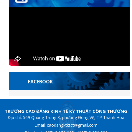
FACEBOOK
iş
grandpashabet
Escortes françaises
grandpashabet
grandpashabet
has
TRƯỜNG CAO ĐẲNG KINH TẾ KỸ THUẬT CÔNG THƯƠNG
Địa chỉ: 569 Quang Trung 3, phường Đông Vệ, TP Thanh Hoá
Email: caodangktktct@gmail.com