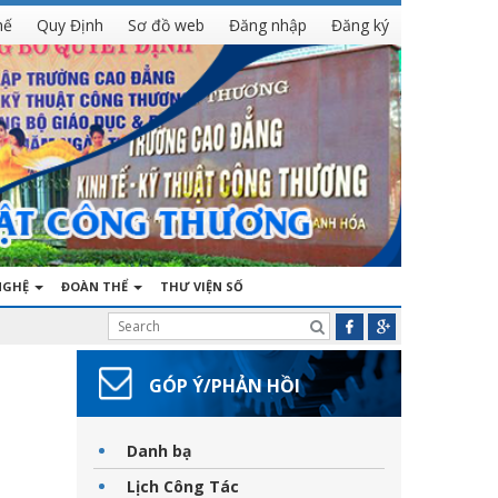
hế
Quy Định
Sơ đồ web
Đăng nhập
Đăng ký
NGHỆ
ĐOÀN THỂ
THƯ VIỆN SỐ
GÓP Ý/PHẢN HỒI
Danh bạ
Lịch Công Tác