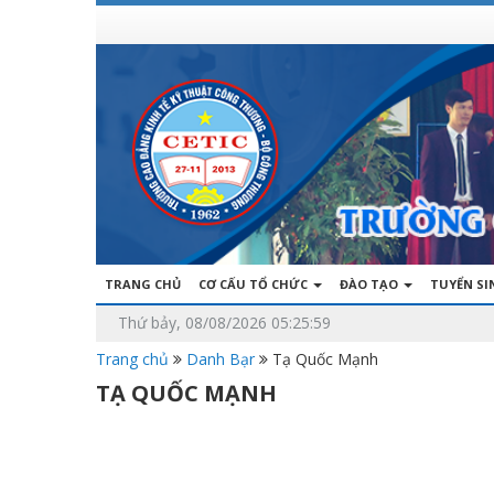
TRANG CHỦ
CƠ CẤU TỔ CHỨC
ĐÀO TẠO
TUYỂN S
Thứ bảy, 08/08/2026 05:25:59
Trang chủ
Danh Bạr
Tạ Quốc Mạnh
TẠ QUỐC MẠNH