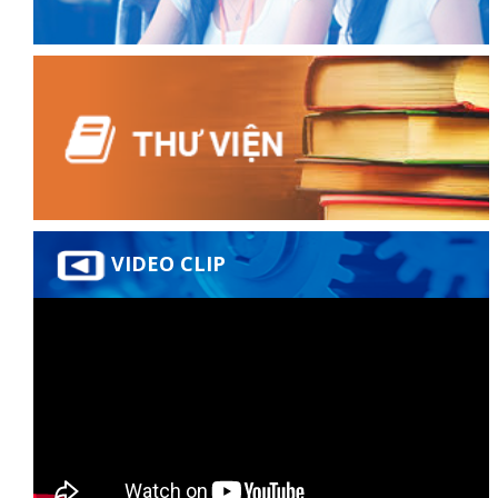
ữ hành
VIDEO CLIP
òa
ạn