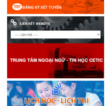
ĐĂNG KÝ XÉT TUYỂN
LIÊN KẾT WEBSITE
Thanh
viên
 bồi