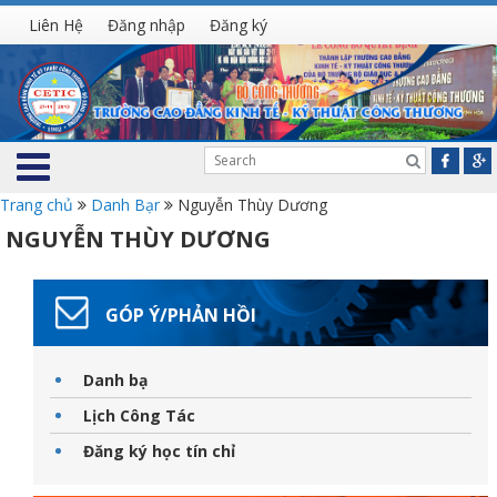
Liên Hệ
Đăng nhập
Đăng ký
Trang chủ
Danh Bạr
Nguyễn Thùy Dương
NGUYỄN THÙY DƯƠNG
GÓP Ý/PHẢN HỒI
Danh bạ
Lịch Công Tác
Đăng ký học tín chỉ