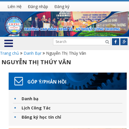
Liên Hệ
Đăng nhập
Đăng ký
Trang chủ
Danh Bạr
Nguyễn Thị Thúy Vân
NGUYỄN THỊ THÚY VÂN
GÓP Ý/PHẢN HỒI
Danh bạ
Lịch Công Tác
Đăng ký học tín chỉ