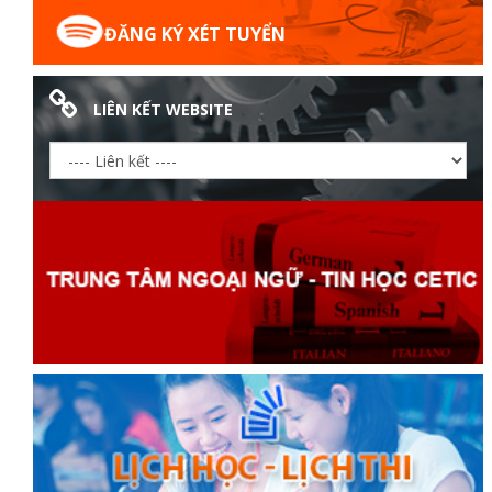
ĐĂNG KÝ XÉT TUYỂN
LIÊN KẾT WEBSITE
Thanh
viên
 bồi