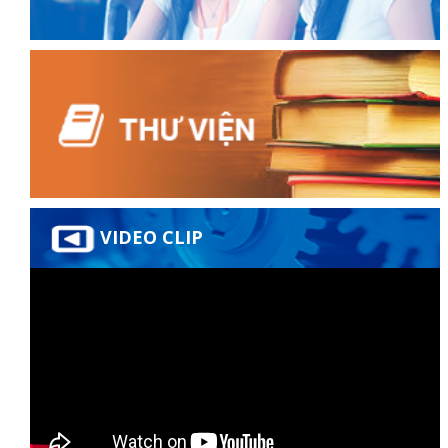
ữ hành
VIDEO CLIP
òa
ạn