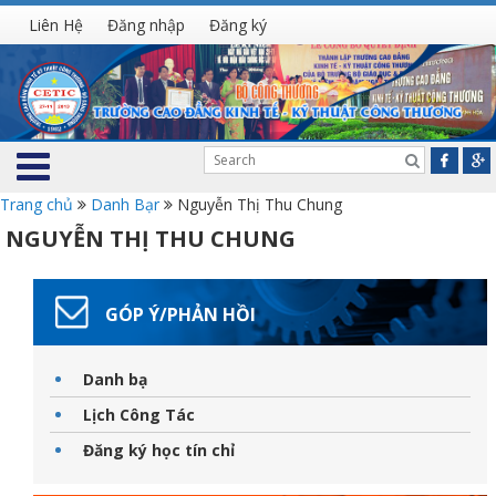
Liên Hệ
Đăng nhập
Đăng ký
Trang chủ
Danh Bạr
Nguyễn Thị Thu Chung
NGUYỄN THỊ THU CHUNG
GÓP Ý/PHẢN HỒI
Danh bạ
Lịch Công Tác
Đăng ký học tín chỉ