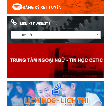
ĐĂNG KÝ XÉT TUYỂN
LIÊN KẾT WEBSITE
Thanh
viên
 bồi