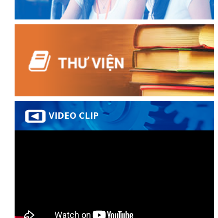
ữ hành
VIDEO CLIP
òa
ạn