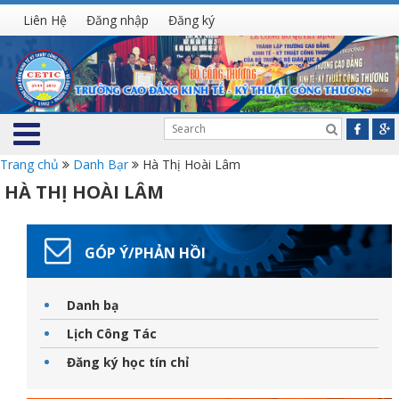
Liên Hệ
Đăng nhập
Đăng ký
Trang chủ
Danh Bạr
Hà Thị Hoài Lâm
HÀ THỊ HOÀI LÂM
GÓP Ý/PHẢN HỒI
Danh bạ
Lịch Công Tác
Đăng ký học tín chỉ