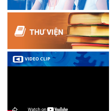
ữ hành
VIDEO CLIP
òa
ạn