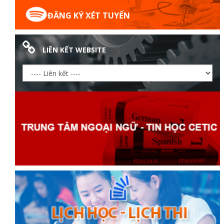
ĐĂNG KÝ XÉT TUYỂN
LIÊN KẾT WEBSITE
Thanh
viên
 bồi