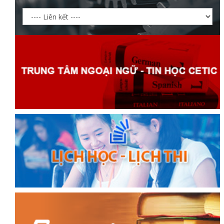
ữ hành
òa
ạn