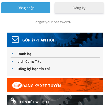
Đăng ký
Forgot your password?
Thanh
GÓP Ý/PHẢN HỒI
viên
Danh bạ
Lịch Công Tác
Đăng ký học tín chỉ
 bồi
ĐĂNG KÝ XÉT TUYỂN
LIÊN KẾT WEBSITE