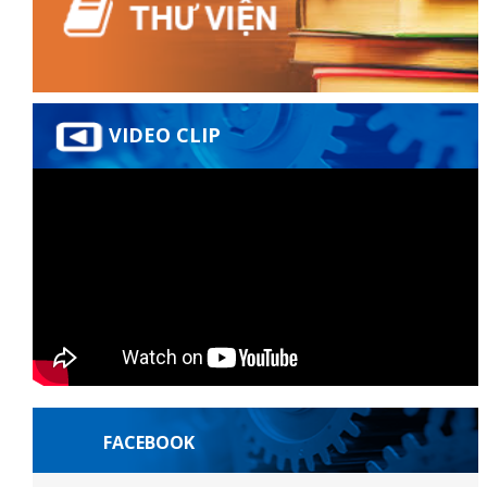
đốt
VIDEO CLIP
dầu
òa
FACEBOOK